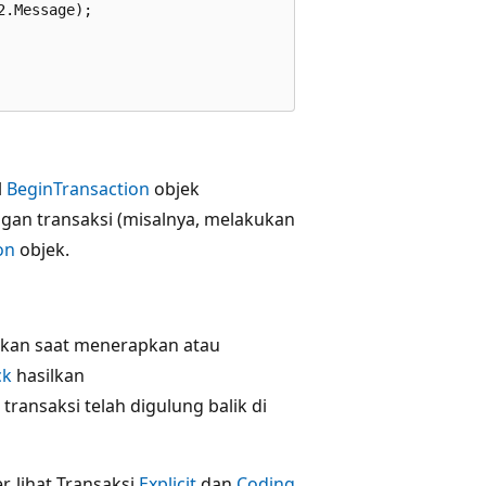
.Message);

l
BeginTransaction
objek
ngan transaksi (misalnya, melakukan
on
objek.
akan saat menerapkan atau
ck
hasilkan
 transaksi telah digulung balik di
, lihat Transaksi
Explicit
dan
Coding