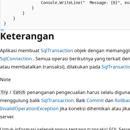
                Console.WriteLine("  Message: {0}", ex2
            }

        }

    }

Keterangan
Aplikasi membuat
SqlTransaction
objek dengan memanggi
SqlConnection
. Semua operasi berikutnya yang terkait de
atau membatalkan transaksi), dilakukan pada
SqlTransacti
Note
/
penanganan pengecualian harus selalu digun
Try
Catch
menggulung balik
SqlTransaction
. Baik
Commit
dan
Rollba
InvalidOperationException
jika koneksi dihentikan atau jika
server.
Untuk informasi selengkapnya tentang transaksi SQL Server