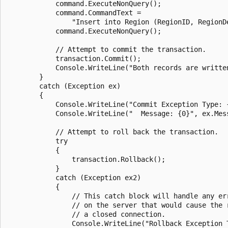
            command.ExecuteNonQuery();

            command.CommandText =

                "Insert into Region (RegionID, RegionD
            command.ExecuteNonQuery();

            // Attempt to commit the transaction.

            transaction.Commit();

            Console.WriteLine("Both records are written
        }

        catch (Exception ex)

        {

            Console.WriteLine("Commit Exception Type: {
            Console.WriteLine("  Message: {0}", ex.Mess
            // Attempt to roll back the transaction.

            try

            {

                transaction.Rollback();

            }

            catch (Exception ex2)

            {

                // This catch block will handle any err
                // on the server that would cause the r
                // a closed connection.

                Console.WriteLine("Rollback Exception T