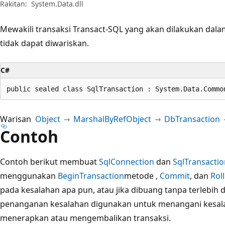
Rakitan:
System.Data.dll
Mewakili transaksi Transact-SQL yang akan dilakukan dalam
tidak dapat diwariskan.
C#
public sealed class SqlTransaction : System.Data.Commo
Warisan
Object
MarshalByRefObject
DbTransaction
Contoh
Contoh berikut membuat
SqlConnection
dan
SqlTransactio
menggunakan
BeginTransaction
metode ,
Commit
, dan
Rol
pada kesalahan apa pun, atau jika dibuang tanpa terlebih 
penanganan kesalahan digunakan untuk menangani kesal
menerapkan atau mengembalikan transaksi.