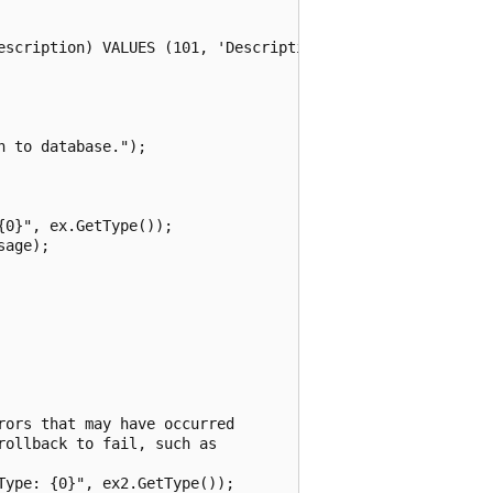
escription) VALUES (101, 'Description')";

 to database.");

0}", ex.GetType());

age);

ors that may have occurred

ollback to fail, such as

ype: {0}", ex2.GetType());
