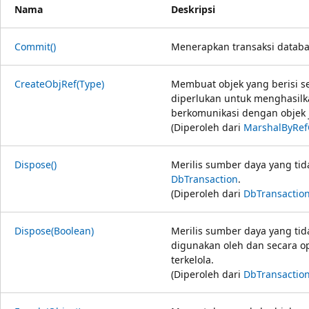
Nama
Deskripsi
Commit()
Menerapkan transaksi databa
CreateObjRef(Type)
Membuat objek yang berisi s
diperlukan untuk menghasilk
berkomunikasi dengan objek j
(Diperoleh dari
MarshalByRef
Dispose()
Merilis sumber daya yang tid
DbTransaction
.
(Diperoleh dari
DbTransactio
Dispose(Boolean)
Merilis sumber daya yang tid
digunakan oleh dan secara o
terkelola.
(Diperoleh dari
DbTransactio