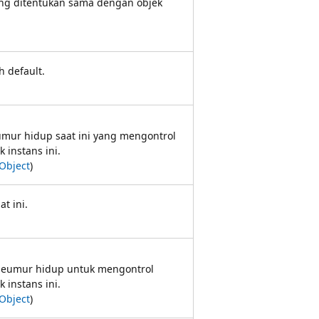
ng ditentukan sama dengan objek
h default.
mur hidup saat ini yang mengontrol
 instans ini.
Object
)
at ini.
seumur hidup untuk mengontrol
 instans ini.
Object
)