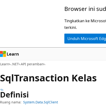
Lompati
Lewati
Browser ini su
ke
ke
konten
navigasi
Tingkatkan ke Microso
utama
dalam
terkini.
halaman
Unduh Microsoft Ed
Learn
Learn
.NET
API peramban
Sql
Transaction Kelas
Definisi
Ruang nama:
System.Data.SqlClient