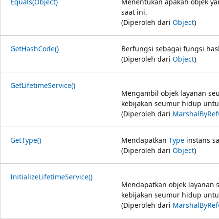
Equals(Object)
Menentukan apakah objek ya
saat ini.
(Diperoleh dari
Object
)
GetHashCode()
Berfungsi sebagai fungsi has
(Diperoleh dari
Object
)
GetLifetimeService()
Mengambil objek layanan seu
kebijakan seumur hidup untuk
(Diperoleh dari
MarshalByRef
GetType()
Mendapatkan
Type
instans sa
(Diperoleh dari
Object
)
InitializeLifetimeService()
Mendapatkan objek layanan 
kebijakan seumur hidup untuk
(Diperoleh dari
MarshalByRef