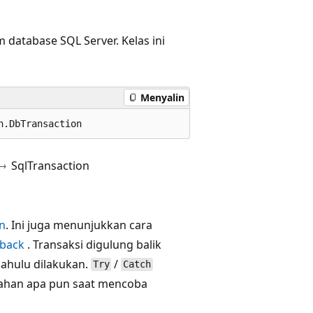
 database SQL Server. Kelas ini
Menyalin
n.DbTransaction
SqlTransaction
n
. Ini juga menunjukkan cara
lback
. Transaksi digulung balik
dahulu dilakukan.
/
Try
Catch
ahan apa pun saat mencoba