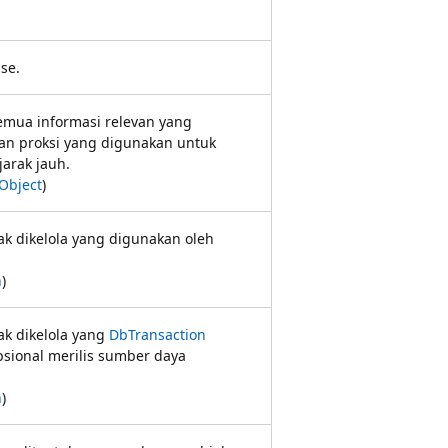
se.
emua informasi relevan yang
an proksi yang digunakan untuk
arak jauh.
Object
)
ak dikelola yang digunakan oleh
n
)
ak dikelola yang
DbTransaction
psional merilis sumber daya
n
)