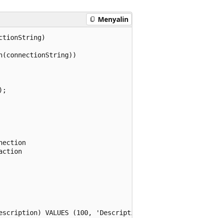
Menyalin
tionString)

(connectionString))

;

ection

ction

escription) VALUES (100, 'Description')";
