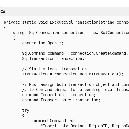
C#
private static void ExecuteSqlTransaction(string connec
{

    using (SqlConnection connection = new SqlConnection
    {

        connection.Open();

        SqlCommand command = connection.CreateCommand()
        SqlTransaction transaction;

        // Start a local transaction.

        transaction = connection.BeginTransaction();

        // Must assign both transaction object and conn
        // to Command object for a pending local transa
        command.Connection = connection;

        command.Transaction = transaction;

        try

        {

            command.CommandText =

                "Insert into Region (RegionID, RegionD