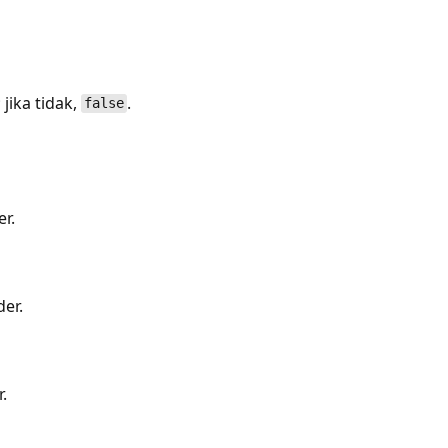
jika tidak,
.
false
r.
er.
.