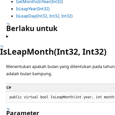
GetMonthsInYear(Int32)
IsLeapYear(Int32)
IsLeapDay(Int32, Int32, Int32)
Berlaku untuk
IsLeapMonth(Int32, Int32)
Menentukan apakah bulan yang ditentukan pada tahun ya
adalah bulan kampung.
C#
public virtual bool IsLeapMonth(int year, int month
Parameter