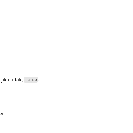
jika tidak,
.
false
r.