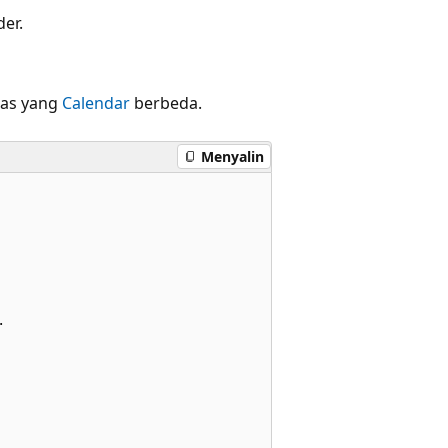
er.
las yang
Calendar
berbeda.
Menyalin

