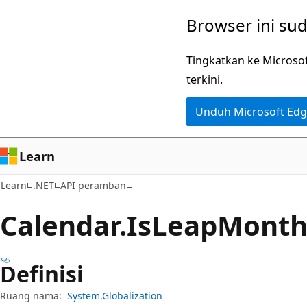
Lompati
Lewati
Browser ini su
ke
ke
konten
navigasi
Tingkatkan ke Microso
utama
dalam
terkini.
halaman
Unduh Microsoft Ed
Learn
Learn
.NET
API peramban
Calendar.
Is
Leap
Month
Definisi
Ruang nama:
System.Globalization