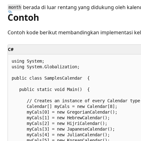
berada di luar rentang yang didukung oleh kalend
month
Contoh
Contoh kode berikut membandingkan implementasi ke
C#
using System;

using System.Globalization;

public class SamplesCalendar  {

   public static void Main()  {

      // Creates an instance of every Calendar type.
      Calendar[] myCals = new Calendar[8];

      myCals[0] = new GregorianCalendar();

      myCals[1] = new HebrewCalendar();

      myCals[2] = new HijriCalendar();

      myCals[3] = new JapaneseCalendar();

      myCals[4] = new JulianCalendar();

      myCals[5] = new KoreanCalendar();
