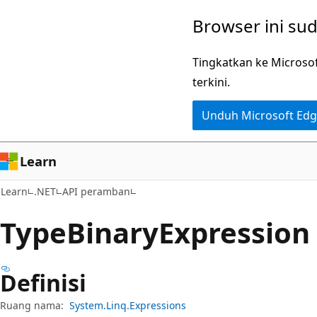
Lompati
Lewati
Browser ini su
ke
ke
konten
navigasi
Tingkatkan ke Microso
utama
dalam
terkini.
halaman
Unduh Microsoft Ed
Learn
Learn
.NET
API peramban
Type
Binary
Expression
Definisi
Ruang nama:
System.Linq.Expressions