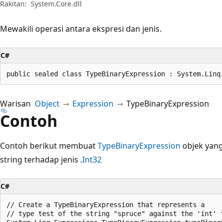
Rakitan:
System.Core.dll
Mewakili operasi antara ekspresi dan jenis.
C#
public sealed class TypeBinaryExpression : System.Linq
Warisan
Object
Expression
TypeBinaryExpression
Contoh
Contoh berikut membuat
TypeBinaryExpression
objek yang 
string terhadap jenis .
Int32
C#
// Create a TypeBinaryExpression that represents a

// type test of the string "spruce" against the 'int' t