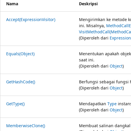
Nama
Deskripsi
Accept(ExpressionVisitor)
Mengirimkan ke metode ku
ini. Misalnya,
MethodCallE
VisitMethodCall(MethodCal
(Diperoleh dari
Expression
Equals(Object)
Menentukan apakah objek
saat ini.
(Diperoleh dari
Object
)
GetHashCode()
Berfungsi sebagai fungsi 
(Diperoleh dari
Object
)
GetType()
Mendapatkan
Type
instans
(Diperoleh dari
Object
)
MemberwiseClone()
Membuat salinan dangkal