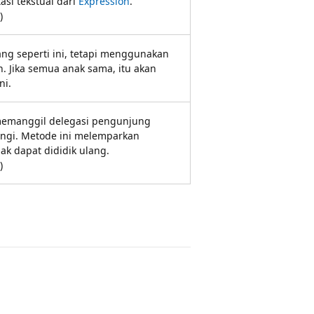
si tekstual dari
Expression
.
)
ng seperti ini, tetapi menggunakan
. Jika semua anak sama, itu akan
ni.
memanggil delegasi pengunjung
angi. Metode ini melemparkan
ak dapat dididik ulang.
)