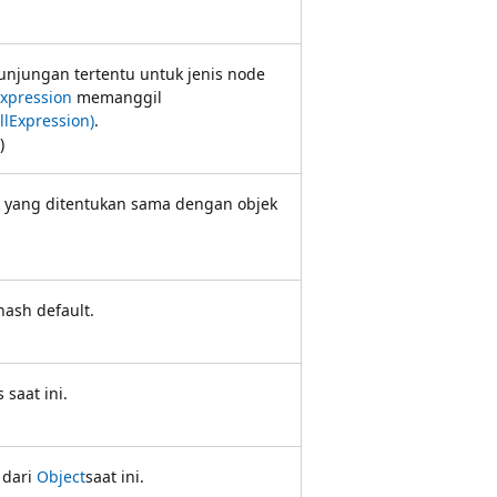
njungan tertentu untuk jenis node
xpression
memanggil
lExpression)
.
)
 yang ditentukan sama dengan objek
hash default.
 saat ini.
 dari
Object
saat ini.