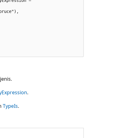
Expression =

ruce"),

jenis.
yExpression
.
ah
TypeIs
.