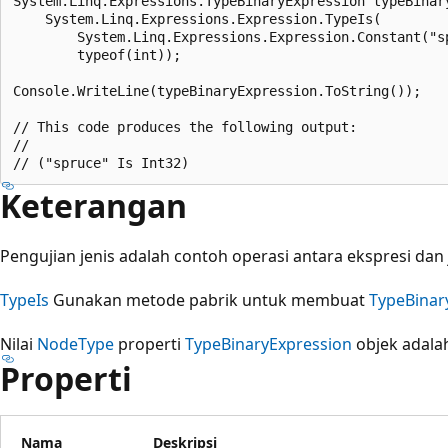
System.Linq.Expressions.TypeBinaryExpression typeBinary
    System.Linq.Expressions.Expression.TypeIs(

        System.Linq.Expressions.Expression.Constant("sp
        typeof(int));

Console.WriteLine(typeBinaryExpression.ToString());

// This code produces the following output:

//

Keterangan
Pengujian jenis adalah contoh operasi antara ekspresi dan 
TypeIs
Gunakan metode pabrik untuk membuat
TypeBinar
Nilai
NodeType
properti
TypeBinaryExpression
objek adal
Properti
Nama
Deskripsi