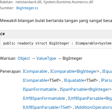
Rakitan:
netstandard.dll, System.Runtime.Numerics.dll
Sumber:
BigInteger.cs
Mewakili bilangan bulat bertanda tangan yang sangat besa
C#
public readonly struct BigInteger : IComparable<System
Warisan
Object
ValueType
BigInteger
Penerapan
IComparable
IComparable
<
BigInteger
>
IEqu
IComparable
<TSelf>
IEquatable
<TSelf>
IPars
ISpanFormattable
ISpanParsable
<
BigInteger
>
IUtf8SpanFormattable
IUtf8SpanParsable
<
Big
IUtf8SpanParsable<TSelf>
IAdditionOperators