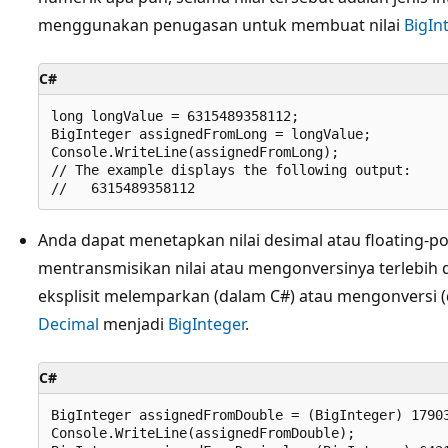
menggunakan penugasan untuk membuat nilai
BigIn
C#
long longValue = 6315489358112;

BigInteger assignedFromLong = longValue;

Console.WriteLine(assignedFromLong);

// The example displays the following output:

Anda dapat menetapkan nilai desimal atau floating-po
mentransmisikan nilai atau mengonversinya terlebih 
eksplisit melemparkan (dalam C#) atau mengonversi (di
Decimal
menjadi
BigInteger
.
C#
BigInteger assignedFromDouble = (BigInteger) 17903
Console.WriteLine(assignedFromDouble);
