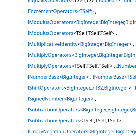
IEqualityOperators
<TSelf,TSelf,
Boolean
>
IInc
IIncrementOperators<TSelf>
IModulusOperators
<
BigInteger
,
BigInteger
,
BigI
IModulusOperators
<TSelf,TSelf,TSelf>
IMultiplicativeIdentity
<
BigInteger
,
BigInteger
>
IMultiplyOperators
<
BigInteger
,
BigInteger
,
BigIn
IMultiplyOperators
<TSelf,TSelf,TSelf>
INumbe
INumberBase
<
BigInteger
>
INumberBase<TSel
IShiftOperators
<
BigInteger
,
Int32
,
BigInteger
>
ISignedNumber
<
BigInteger
>
ISubtractionOperators
<
BigInteger
,
BigInteger
,
B
ISubtractionOperators
<TSelf,TSelf,TSelf>
IUnaryNegationOperators
<
BigInteger
,
BigInteg