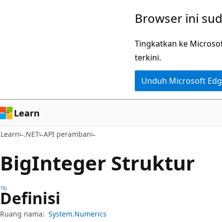
Lompati
Lewati
Browser ini su
ke
ke
konten
navigasi
Tingkatkan ke Microso
utama
dalam
terkini.
halaman
Unduh Microsoft Ed
Learn
Learn
.NET
API peramban
Big
Integer Struktur
Definisi
Ruang nama:
System.Numerics