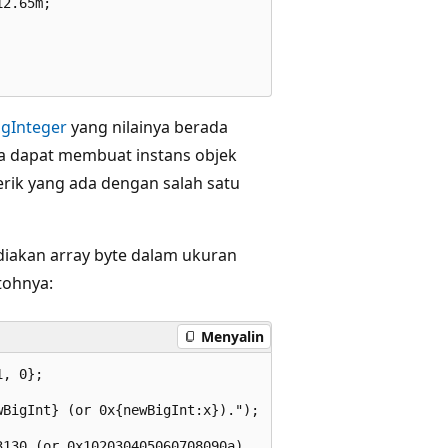
2.65m;

igInteger
yang nilainya berada
da dapat membuat instans objek
erik yang ada dengan salah satu
iakan array byte dalam ukuran
tohnya:
Menyalin
, 0};

BigInt} (or 0x{newBigInt:x}).");
