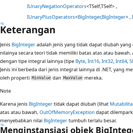
IUnaryNegationOperators
<TSelf,TSelf>
IUnaryPlusOperators
<
BigInteger
,
BigInteger
>
Keterangan
Jenis
BigInteger
adalah jenis yang tidak dapat diubah yang 
nilainya secara teori tidak memiliki batas atas atau bawah
dengan tipe integral lainnya (tipe
Byte
,
Int16
,
Int32
,
Int64
,
S
Jenis ini berbeda dari jenis integral lainnya di .NET, yang 
oleh properti
dan
mereka.
MinValue
MaxValue
Note
Karena jenis
BigInteger
tidak dapat diubah (lihat
Mutabilita
atas atau bawah,
OutOfMemoryException
dapat dilempark
menyebabkan nilai
BigInteger
tumbuh terlalu besar.
Menginstansiasi objek BigInteg