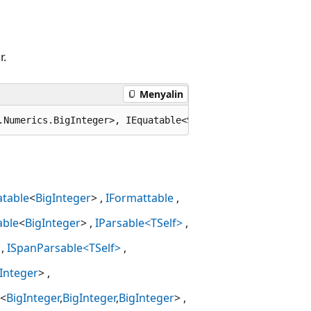
r.
Menyalin
.Numerics.BigInteger>, IEquatable<System.Numerics.BigInt
atable
<
BigInteger
>
IFormattable
able
<
BigInteger
>
IParsable<TSelf>
ISpanParsable<TSelf>
Integer
>
<
BigInteger
,
BigInteger
,
BigInteger
>