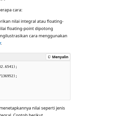
erapa cara:
an nilai integral atau floating-
Nilai floating-point dipotong
engilustrasikan cara menggunakan
r
.
Menyalin
2.6541);

136952);

enetapkannya nilai seperti jenis
tegral. Contoh berikut