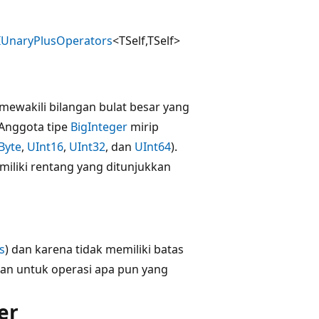
IUnaryPlusOperators
<TSelf,TSelf>
mewakili bilangan bulat besar yang
. Anggota tipe
BigInteger
mirip
Byte
,
UInt16
,
UInt32
, dan
UInt64
).
memiliki rentang yang ditunjukkan
s
) dan karena tidak memiliki batas
an untuk operasi apa pun yang
er