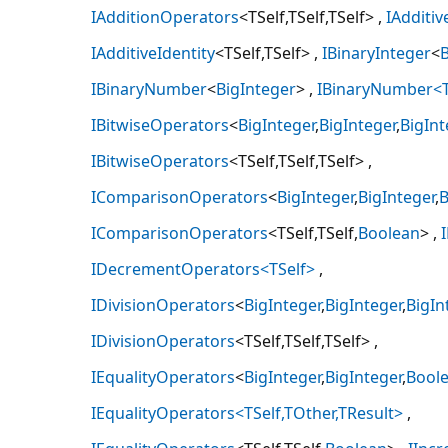
IAdditionOperators
<TSelf,TSelf,TSelf>
IAdditiv
IAdditiveIdentity
<TSelf,TSelf>
IBinaryInteger
<
B
IBinaryNumber
<
BigInteger
>
IBinaryNumber<T
IBitwiseOperators
<
BigInteger
,
BigInteger
,
BigInt
IBitwiseOperators
<TSelf,TSelf,TSelf>
IComparisonOperators
<
BigInteger
,
BigInteger
,
B
IComparisonOperators
<TSelf,TSelf,
Boolean
>
IDecrementOperators<TSelf>
IDivisionOperators
<
BigInteger
,
BigInteger
,
BigIn
IDivisionOperators
<TSelf,TSelf,TSelf>
IEqualityOperators
<
BigInteger
,
BigInteger
,
Bool
IEqualityOperators<TSelf,TOther,TResult>