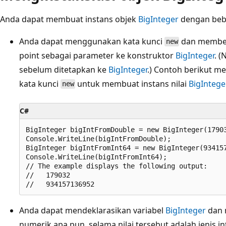
Anda dapat membuat instans objek
BigInteger
dengan beb
Anda dapat menggunakan kata kunci
dan memberik
new
point sebagai parameter ke konstruktor
BigInteger
. (
sebelum ditetapkan ke
BigInteger
.) Contoh berikut m
kata kunci
untuk membuat instans nilai
BigIntege
new
C#
BigInteger bigIntFromDouble = new BigInteger(17903
Console.WriteLine(bigIntFromDouble);

BigInteger bigIntFromInt64 = new BigInteger(934157
Console.WriteLine(bigIntFromInt64);

// The example displays the following output:

//   179032

Anda dapat mendeklarasikan variabel
BigInteger
dan m
numerik apa pun, selama nilai tersebut adalah jenis in