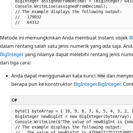
BigInteger assignedFromDecimal = (BigInteger) 6431
Console.WriteLine(assignedFromDecimal);

// The example displays the following output:

//   179032

Metode ini memungkinkan Anda membuat instans objek
B
dalam rentang salah satu jenis numerik yang ada saja. An
BigInteger
yang nilainya dapat melebihi rentang jenis num
dari tiga cara:
Anda dapat menggunakan kata kunci
dan menyed
new
berapa pun ke konstruktor
BigInteger.BigInteger
. Con
C#
byte[] byteArray = { 10, 9, 8, 7, 6, 5, 4, 3, 2, 1
BigInteger newBigInt = new BigInteger(byteArray);

Console.WriteLine($"The value of newBigInt is {new
// The example displays the following output:
