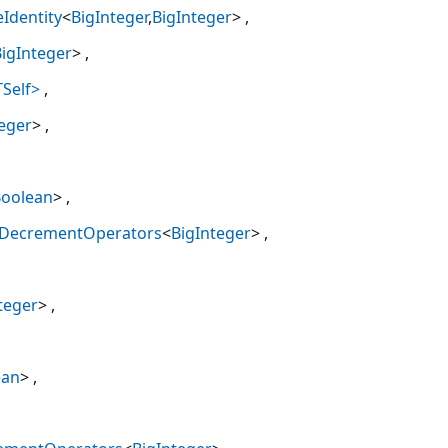
eIdentity
<
BigInteger
,
BigInteger
>
igInteger
>
Self>
eger
>
oolean
>
IDecrementOperators
<
BigInteger
>
teger
>
ean
>