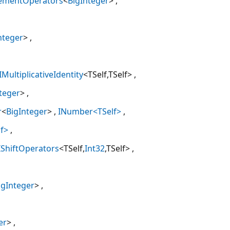
rementOperators
<
BigInteger
>
nteger
>
IMultiplicativeIdentity
<TSelf,TSelf>
teger
>
r
<
BigInteger
>
INumber<TSelf>
f>
IShiftOperators
<TSelf,
Int32
,TSelf>
igInteger
>
er
>