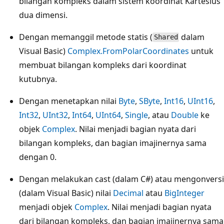
bilangan kompleks dalam sistem koordinat Kartesius
dua dimensi.
Dengan memanggil metode statis (
dalam
Shared
Visual Basic)
Complex.FromPolarCoordinates
untuk
membuat bilangan kompleks dari koordinat
kutubnya.
Dengan menetapkan nilai
Byte
,
SByte
,
Int16
,
UInt16
,
Int32
,
UInt32
,
Int64
,
UInt64
,
Single
, atau
Double
ke
objek
Complex
. Nilai menjadi bagian nyata dari
bilangan kompleks, dan bagian imajinernya sama
dengan 0.
Dengan melakukan cast (dalam C#) atau mengonversi
(dalam Visual Basic) nilai
Decimal
atau
BigInteger
menjadi objek
Complex
. Nilai menjadi bagian nyata
dari bilangan kompleks, dan bagian imajinernya sama