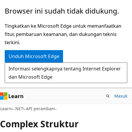
Lompati
Lewati
Browser ini sudah tidak didukung.
ke
ke
konten
navigasi
Tingkatkan ke Microsoft Edge untuk memanfaatkan
utama
dalam
fitur, pembaruan keamanan, dan dukungan teknis
halaman
terkini.
Unduh Microsoft Edge
Informasi selengkapnya tentang Internet Explorer
dan Microsoft Edge
Learn
Masuk
C#
Learn
.NET
API peramban
Complex Struktur