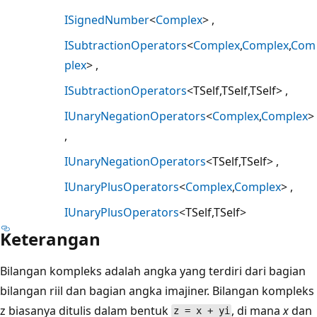
ISignedNumber
<
Complex
>
ISubtractionOperators
<
Complex
,
Complex
,
Com
plex
>
ISubtractionOperators
<TSelf,TSelf,TSelf>
IUnaryNegationOperators
<
Complex
,
Complex
>
IUnaryNegationOperators
<TSelf,TSelf>
IUnaryPlusOperators
<
Complex
,
Complex
>
IUnaryPlusOperators
<TSelf,TSelf>
Keterangan
Bilangan kompleks adalah angka yang terdiri dari bagian
bilangan riil dan bagian angka imajiner. Bilangan kompleks
z biasanya ditulis dalam bentuk
, di mana
x
dan
z = x + yi