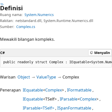
Definisi
Ruang nama:
System.Numerics
Rakitan:
netstandard.dll, System.Runtime.Numerics.dll
Sumber:
Complex.cs
Mewakili bilangan kompleks.
C#
Menyalin
public readonly struct Complex : IEquatable<System.Num
Warisan
Object
ValueType
Complex
Penerapan
IEquatable
<
Complex
>
IFormattable
IEquatable
<TSelf>
IParsable
<
Complex
>
IParsable<TSelf>
ISpanFormattable