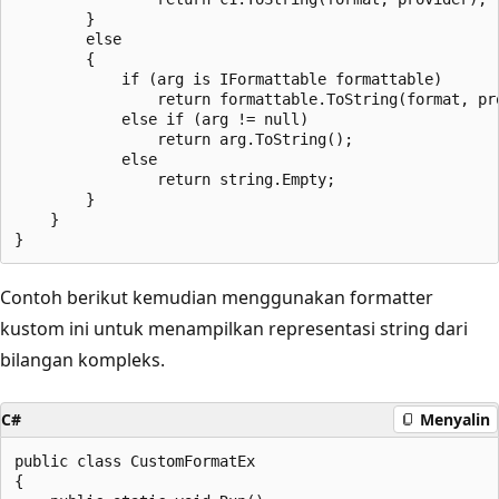
        }

        else

        {

            if (arg is IFormattable formattable)

                return formattable.ToString(format, pro
            else if (arg != null)

                return arg.ToString();

            else

                return string.Empty;

        }

    }

Contoh berikut kemudian menggunakan formatter
kustom ini untuk menampilkan representasi string dari
bilangan kompleks.
C#
Menyalin
public class CustomFormatEx

{
