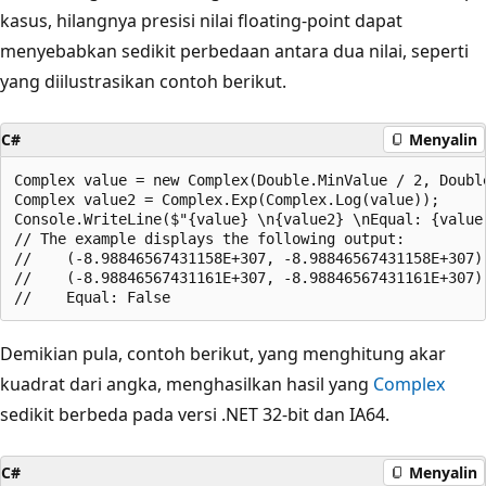
kasus, hilangnya presisi nilai floating-point dapat
menyebabkan sedikit perbedaan antara dua nilai, seperti
yang diilustrasikan contoh berikut.
C#
Menyalin
Complex value = new Complex(Double.MinValue / 2, Double
Complex value2 = Complex.Exp(Complex.Log(value));

Console.WriteLine($"{value} \n{value2} \nEqual: {value 
// The example displays the following output:

//    (-8.98846567431158E+307, -8.98846567431158E+307)

//    (-8.98846567431161E+307, -8.98846567431161E+307)

Demikian pula, contoh berikut, yang menghitung akar
kuadrat dari angka, menghasilkan hasil yang
Complex
sedikit berbeda pada versi .NET 32-bit dan IA64.
C#
Menyalin