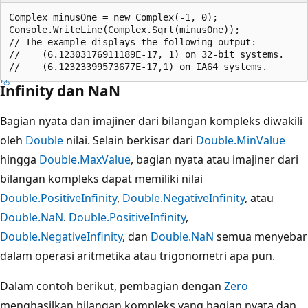
Complex minusOne = new Complex(-1, 0);

Console.WriteLine(Complex.Sqrt(minusOne));

// The example displays the following output:

//    (6.12303176911189E-17, 1) on 32-bit systems.

Infinity dan NaN
Bagian nyata dan imajiner dari bilangan kompleks diwakili
oleh
Double
nilai. Selain berkisar dari
Double.MinValue
hingga
Double.MaxValue
, bagian nyata atau imajiner dari
bilangan kompleks dapat memiliki nilai
Double.PositiveInfinity
,
Double.NegativeInfinity
, atau
Double.NaN
.
Double.PositiveInfinity
,
Double.NegativeInfinity
, dan
Double.NaN
semua menyebar
dalam operasi aritmetika atau trigonometri apa pun.
Dalam contoh berikut, pembagian dengan
Zero
menghasilkan bilangan kompleks yang bagian nyata dan