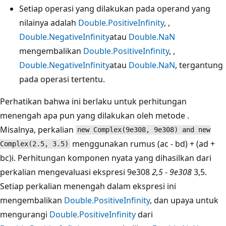
Setiap operasi yang dilakukan pada operand yang
nilainya adalah
Double.PositiveInfinity
, ,
Double.NegativeInfinity
atau
Double.NaN
mengembalikan
Double.PositiveInfinity
, ,
Double.NegativeInfinity
atau
Double.NaN
, tergantung
pada operasi tertentu.
Perhatikan bahwa ini berlaku untuk perhitungan
menengah apa pun yang dilakukan oleh metode .
Misalnya, perkalian
new Complex(9e308, 9e308) and new
menggunakan rumus (ac - bd) + (ad +
Complex(2.5, 3.5)
bc)i. Perhitungan komponen nyata yang dihasilkan dari
perkalian mengevaluasi ekspresi 9e308
2,5 - 9e308
3,5.
Setiap perkalian menengah dalam ekspresi ini
mengembalikan
Double.PositiveInfinity
, dan upaya untuk
mengurangi
Double.PositiveInfinity
dari