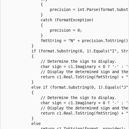
                {

                    precision = int.Parse(format.Substr
                }

                catch (FormatException)

                {

                    precision = 0;

                }

                fmtString = "N" + precision.ToString();
            }

            if (format.Substring(0, 1).Equals("I", Stri
            {

                // Determine the sign to display.

                char sign = c1.Imaginary < 0 ? '-' : '+
                // Display the determined sign and the
                return c1.Real.ToString(fmtString) + "
            }

            else if (format.Substring(0, 1).Equals("J"
            {

                // Determine the sign to display.

                char sign = c1.Imaginary < 0 ? '-' : '+
                // Display the determined sign and the
                return c1.Real.ToString(fmtString) + "
            }

            else

                return c1.ToString(format, provider);
