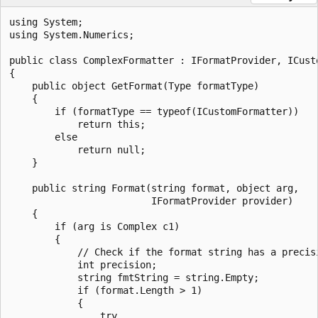
using System;

using System.Numerics;

public class ComplexFormatter : IFormatProvider, ICusto
{

    public object GetFormat(Type formatType)

    {

        if (formatType == typeof(ICustomFormatter))

            return this;

        else

            return null;

    }

    public string Format(string format, object arg,

                         IFormatProvider provider)

    {

        if (arg is Complex c1)

        {

            // Check if the format string has a precisi
            int precision;

            string fmtString = string.Empty;

            if (format.Length > 1)

            {

                try
