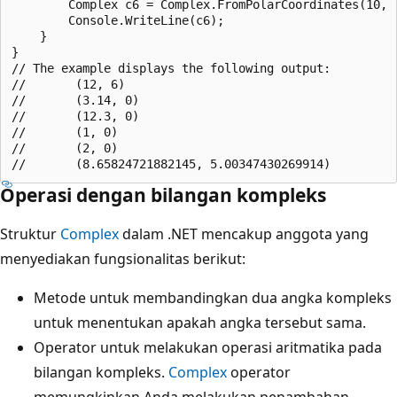
        Complex c6 = Complex.FromPolarCoordinates(10, .
        Console.WriteLine(c6);

    }

}

// The example displays the following output:

//       (12, 6)

//       (3.14, 0)

//       (12.3, 0)

//       (1, 0)

//       (2, 0)

Operasi dengan bilangan kompleks
Struktur
Complex
dalam .NET mencakup anggota yang
menyediakan fungsionalitas berikut:
Metode untuk membandingkan dua angka kompleks
untuk menentukan apakah angka tersebut sama.
Operator untuk melakukan operasi aritmatika pada
bilangan kompleks.
Complex
operator
memungkinkan Anda melakukan penambahan,