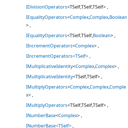
IDivisionOperators
<TSelf,TSelf,TSelf>
IEqualityOperators
<
Complex
,
Complex
,
Boolean
>
IEqualityOperators
<TSelf,TSelf,
Boolean
>
IIncrementOperators
<
Complex
>
IIncrementOperators<TSelf>
IMultiplicativeIdentity
<
Complex
,
Complex
>
IMultiplicativeIdentity
<TSelf,TSelf>
IMultiplyOperators
<
Complex
,
Complex
,
Comple
x
>
IMultiplyOperators
<TSelf,TSelf,TSelf>
INumberBase
<
Complex
>
INumberBase<TSelf>