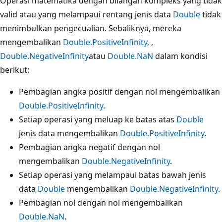
Operasi matematika dengan bilangan kompleks yang tidak
valid atau yang melampaui rentang jenis data
Double
tidak
menimbulkan pengecualian. Sebaliknya, mereka
mengembalikan
Double.PositiveInfinity
, ,
Double.NegativeInfinity
atau
Double.NaN
dalam kondisi
berikut:
Pembagian angka positif dengan nol mengembalikan
Double.PositiveInfinity
.
Setiap operasi yang meluap ke batas atas
Double
jenis data mengembalikan
Double.PositiveInfinity
.
Pembagian angka negatif dengan nol
mengembalikan
Double.NegativeInfinity
.
Setiap operasi yang melampaui batas bawah jenis
data
Double
mengembalikan
Double.NegativeInfinity
.
Pembagian nol dengan nol mengembalikan
Double.NaN
.