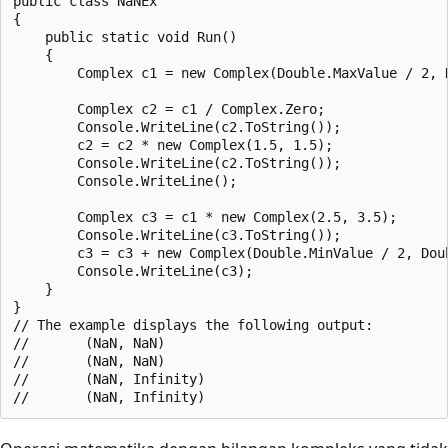
public class NaNEx

{

    public static void Run()

    {

        Complex c1 = new Complex(Double.MaxValue / 2, D
        Complex c2 = c1 / Complex.Zero;

        Console.WriteLine(c2.ToString());

        c2 = c2 * new Complex(1.5, 1.5);

        Console.WriteLine(c2.ToString());

        Console.WriteLine();

        Complex c3 = c1 * new Complex(2.5, 3.5);

        Console.WriteLine(c3.ToString());

        c3 = c3 + new Complex(Double.MinValue / 2, Doub
        Console.WriteLine(c3);

    }

}

// The example displays the following output:

//       (NaN, NaN)

//       (NaN, NaN)

//       (NaN, Infinity)
