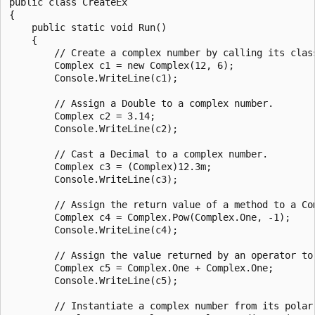
public class CreateEx

{

    public static void Run()

    {

        // Create a complex number by calling its class
        Complex c1 = new Complex(12, 6);

        Console.WriteLine(c1);

        // Assign a Double to a complex number.

        Complex c2 = 3.14;

        Console.WriteLine(c2);

        // Cast a Decimal to a complex number.

        Complex c3 = (Complex)12.3m;

        Console.WriteLine(c3);

        // Assign the return value of a method to a Com
        Complex c4 = Complex.Pow(Complex.One, -1);

        Console.WriteLine(c4);

        // Assign the value returned by an operator to 
        Complex c5 = Complex.One + Complex.One;

        Console.WriteLine(c5);

        // Instantiate a complex number from its polar 