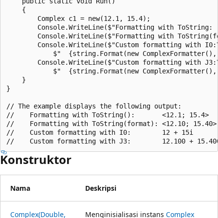
    public static void Run()

    {

        Complex c1 = new(12.1, 15.4);

        Console.WriteLine($"Formatting with ToString:  
        Console.WriteLine($"Formatting with ToString(fo
        Console.WriteLine($"Custom formatting with I0:\
            $"  {string.Format(new ComplexFormatter(), 
        Console.WriteLine($"Custom formatting with J3:\
            $"  {string.Format(new ComplexFormatter(), 
    }

}

// The example displays the following output:

//    Formatting with ToString():       <12.1; 15.4>

//    Formatting with ToString(format): <12.10; 15.40>

//    Custom formatting with I0:        12 + 15i

Konstruktor
Nama
Deskripsi
Complex(Double,
Menginisialisasi instans
Complex