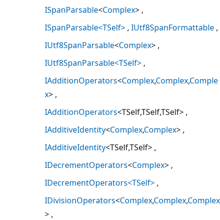
ISpanParsable
<
Complex
>
ISpanParsable<TSelf>
IUtf8SpanFormattable
IUtf8SpanParsable
<
Complex
>
IUtf8SpanParsable<TSelf>
IAdditionOperators
<
Complex
,
Complex
,
Comple
x
>
IAdditionOperators
<TSelf,TSelf,TSelf>
IAdditiveIdentity
<
Complex
,
Complex
>
IAdditiveIdentity
<TSelf,TSelf>
IDecrementOperators
<
Complex
>
IDecrementOperators<TSelf>
IDivisionOperators
<
Complex
,
Complex
,
Complex
>