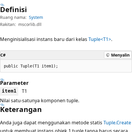
Definisi
Ruang nama:
System
Rakitan:
mscorlib.dll
Menginisialisasi instans baru dari kelas
Tuple<T1>
.
C#
Menyalin
public Tuple(T1 item1);
Parameter
T1
item1
Nilai satu-satunya komponen tuple.
Keterangan
Anda juga dapat menggunakan metode statis
Tuple.Create
untuk membuat instans objek 1 tuple tanpa harus secara