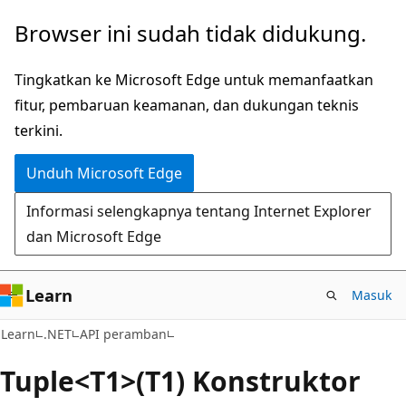
Lompati
Lewati
Browser ini sudah tidak didukung.
ke
ke
konten
navigasi
Tingkatkan ke Microsoft Edge untuk memanfaatkan
utama
dalam
fitur, pembaruan keamanan, dan dukungan teknis
halaman
terkini.
Unduh Microsoft Edge
Informasi selengkapnya tentang Internet Explorer
dan Microsoft Edge
Learn
Masuk
C#
Learn
.NET
API peramban
Tuple<T1>(T1) Konstruktor