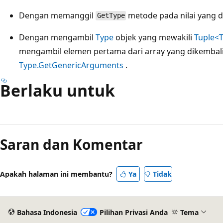
Dengan memanggil
metode pada nilai yang 
GetType
Dengan mengambil
Type
objek yang mewakili
Tuple<T
mengambil elemen pertama dari array yang dikembal
Type.GetGenericArguments
.
Berlaku untuk
Mode
baca
Saran dan Komentar
dinonaktifkan
Apakah halaman ini membantu?
Ya
Tidak
Bahasa Indonesia
Pilihan Privasi Anda
Tema