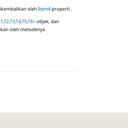
dikembalikan oleh
Item4
properti .
1,T2,T3,T4,T5,T6>
objek, dan
ikan oleh metodenya