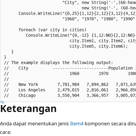
                        "City", new String('-',(60-head
                                new String('-', (60-hea
      Console.WriteLine("{0,25}{1,12}{2,12}{3,12}{4,12}
                        "1960", "1970", "1980", "1990",
      foreach (var city in cities)                     
         Console.WriteLine("{0,-12} {1,12:N0}{2,12:N0}{
                           city.Item1, city.Item2, city
                           city.Item5, city.Item6);

   }

}

// The example displays the following output:

//    City          -----------------------Population i
//                         1960        1970        1980
//    

//    New York        7,781,984   7,894,862   7,071,639
//    Los Angeles     2,479,015   2,816,061   2,966,850
Keterangan
Anda dapat menentukan jenis
Item4
komponen secara dina
cara: