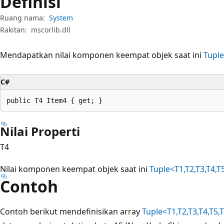
Definisi
Ruang nama:
System
Rakitan:
mscorlib.dll
Mendapatkan nilai komponen keempat objek saat ini
Tuple
C#
public T4 Item4 { get; }
Nilai Properti
T4
Nilai komponen keempat objek saat ini
Tuple<T1,T2,T3,T4,T
Contoh
Contoh berikut mendefinisikan array
Tuple<T1,T2,T3,T4,T5,