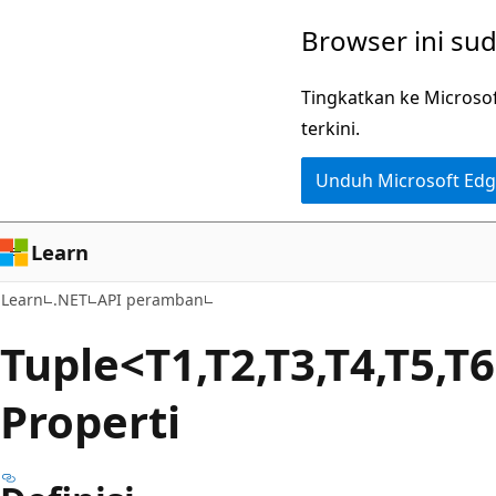
Lompati
Lewati
Browser ini su
ke
ke
konten
navigasi
Tingkatkan ke Microso
utama
dalam
terkini.
halaman
Unduh Microsoft Ed
Learn
Learn
.NET
API peramban
Tuple<T1,T2,T3,T4,T5,T
Properti