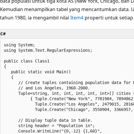
data populasi untuk tiga kota AS (New York, Chicago, dan L
Kemudian menampilkan tabel yang mencantumkan data. U
tahun 1980, ia mengambil nilai
Item4
properti untuk setia
C#
using System;

using System.Text.RegularExpressions;

public class Class1

{

   public static void Main()

   {

      // Create tuples containing population data for N
      // and Los Angeles, 1960-2000.

      Tuple<string, int, int, int, int, int>[] cities =
           { Tuple.Create("New York", 7781984, 7894862,
             Tuple.Create("Los Angeles", 2479015, 28160
             Tuple.Create("Chicago", 3550904, 3366957, 
      // Display tuple data in table.

      string header = "Population in";

      Console.WriteLine("{0,-12} {1,60}", 
