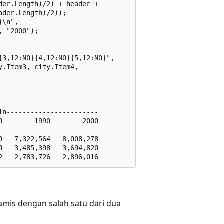
er.Length)/2) + header + 

der.Length)/2));

\n", 

 "2000");         

 

3,12:N0}{4,12:N0}{5,12:N0}", 

.Item3, city.Item4, 

n-----------------------

        1990        2000

   7,322,564   8,008,278

   3,485,398   3,694,820

mis dengan salah satu dari dua