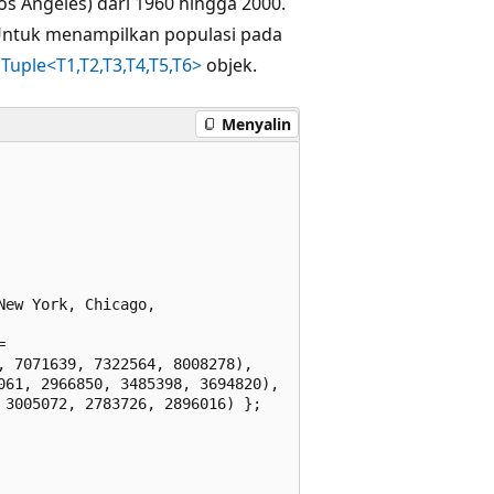
os Angeles) dari 1960 hingga 2000.
ntuk menampilkan populasi pada
p
Tuple<T1,T2,T3,T4,T5,T6>
objek.
Menyalin
ew York, Chicago, 



 7071639, 7322564, 8008278),

61, 2966850, 3485398, 3694820),

3005072, 2783726, 2896016) };
