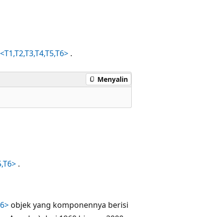
<T1,T2,T3,T4,T5,T6>
.
Menyalin
5,T6>
.
T6>
objek yang komponennya berisi