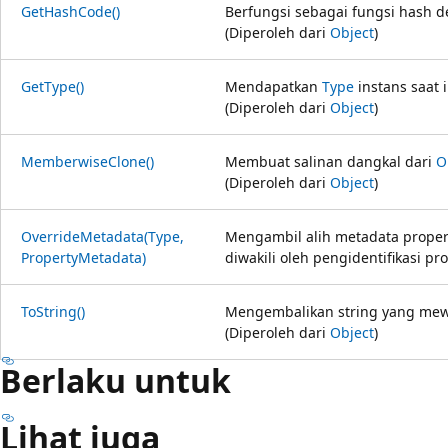
GetHashCode()
Berfungsi sebagai fungsi hash de
(Diperoleh dari
Object
)
GetType()
Mendapatkan
Type
instans saat i
(Diperoleh dari
Object
)
MemberwiseClone()
Membuat salinan dangkal dari
O
(Diperoleh dari
Object
)
OverrideMetadata(Type,
Mengambil alih metadata proper
PropertyMetadata)
diwakili oleh pengidentifikasi pr
ToString()
Mengembalikan string yang mewak
(Diperoleh dari
Object
)
Berlaku untuk
Lihat juga