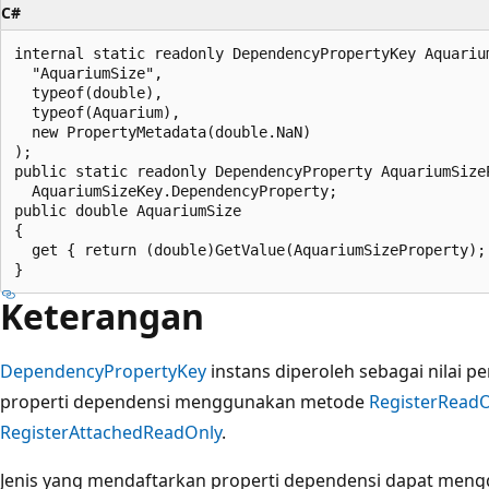
C#
internal static readonly DependencyPropertyKey Aquariu
  "AquariumSize",

  typeof(double),

  typeof(Aquarium),

  new PropertyMetadata(double.NaN)

);

public static readonly DependencyProperty AquariumSizeP
  AquariumSizeKey.DependencyProperty;

public double AquariumSize

{

  get { return (double)GetValue(AquariumSizeProperty); 
Keterangan
DependencyPropertyKey
instans diperoleh sebagai nilai 
properti dependensi menggunakan metode
RegisterRead
RegisterAttachedReadOnly
.
Jenis yang mendaftarkan properti dependensi dapat me