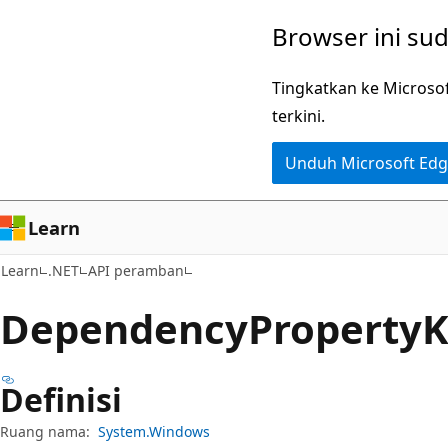
Lompati
Lewati
Browser ini su
ke
ke
konten
navigasi
Tingkatkan ke Microso
utama
dalam
terkini.
halaman
Unduh Microsoft Ed
Learn
Learn
.NET
API peramban
Dependency
Property
K
Definisi
Ruang nama:
System.Windows