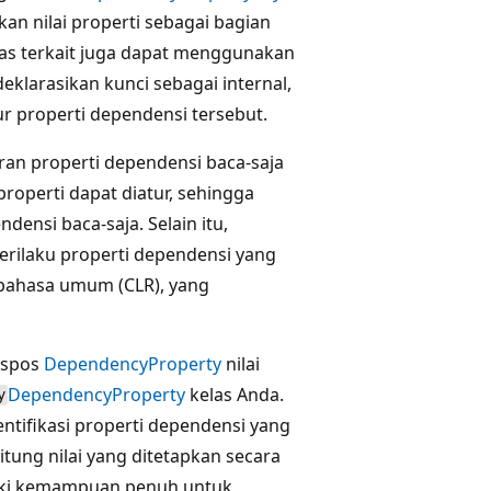
n nilai properti sebagai bagian
 kelas terkait juga dapat menggunakan
klarasikan kunci sebagai internal,
ur properti dependensi tersebut.
ran properti dependensi baca-saja
roperti dapat diatur, sehingga
ensi baca-saja. Selain itu,
rilaku properti dependensi yang
 bahasa umum (CLR), yang
kspos
DependencyProperty
nilai
DependencyProperty
kelas Anda.
y
tifikasi properti dependensi yang
itung nilai yang ditetapkan secara
iliki kemampuan penuh untuk