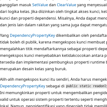
panggilan masuk
SetValue
dan
ClearValue
yang menyesuaika
dari logika kelas. Jika diizinkan oleh tingkat akses kunci,
kunci dan properti dependensi. Misalnya, Anda dapat mende
dan jenis lain dalam rakitan yang sama juga dapat mengat
Yang
DependencyPropertyKey
dikembalikan oleh pendafta
tidak boleh di publik, karena mengekspos kunci membuat p
mengalahkan titik mendaftarkannya sebagai properti depend
mengekspos kunci menyebabkan ketidakcocokan antara pe
tersedia dan implementasi pembungkus properti runtime
merupakan desain kelas yang buruk.
Alih-alih mengekspos kunci itu sendiri, Anda harus menge
DependencyPropertyKey
sebagai di
public static readonl
Ini memungkinkan properti untuk mengembalikan pengiden
valid untuk operasi sistem properti tertentu seperti mengh
lokal. Namun, pengidentifikasi yang diperoleh tidak mem