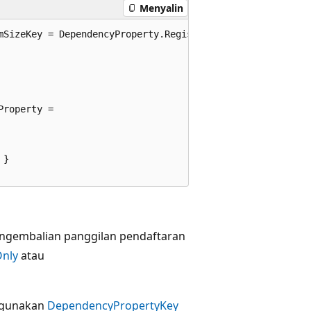
Menyalin
mSizeKey = DependencyProperty.RegisterReadOnly(

roperty =

}

pengembalian panggilan pendaftaran
Only
atau
nggunakan
DependencyPropertyKey