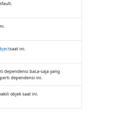
fault.
ni.
bject
saat ini.
ti dependensi baca-saja yang
operti dependensi ini.
ili objek saat ini.