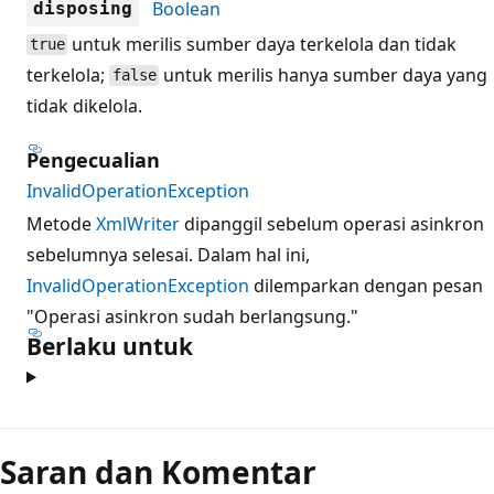
Boolean
disposing
untuk merilis sumber daya terkelola dan tidak
true
terkelola;
untuk merilis hanya sumber daya yang
false
tidak dikelola.
Pengecualian
InvalidOperationException
Metode
XmlWriter
dipanggil sebelum operasi asinkron
sebelumnya selesai. Dalam hal ini,
InvalidOperationException
dilemparkan dengan pesan
"Operasi asinkron sudah berlangsung."
Berlaku untuk
Mode
baca
Saran dan Komentar
dinonaktifkan