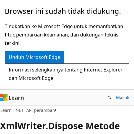
Lompati
Lewati
Browser ini sudah tidak didukung.
ke
ke
konten
navigasi
Tingkatkan ke Microsoft Edge untuk memanfaatkan
utama
dalam
fitur, pembaruan keamanan, dan dukungan teknis
halaman
terkini.
Unduh Microsoft Edge
Informasi selengkapnya tentang Internet Explorer
dan Microsoft Edge
Learn
Masuk
C#
Learn
.NET
API peramban
Xml
Writer.
Dispose Metode