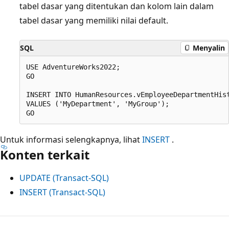
tabel dasar yang ditentukan dan kolom lain dalam
tabel dasar yang memiliki nilai default.
SQL
Menyalin
USE AdventureWorks2022;

GO

INSERT INTO HumanResources.vEmployeeDepartmentHist
VALUES ('MyDepartment', 'MyGroup');

Untuk informasi selengkapnya, lihat
INSERT
.
Konten terkait
UPDATE (Transact-SQL)
INSERT (Transact-SQL)
Mode
baca