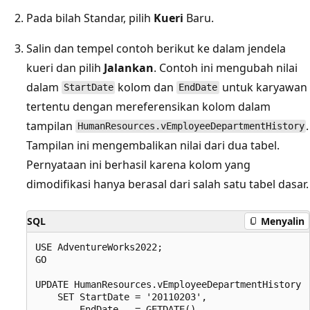
Pada bilah Standar, pilih
Kueri
Baru.
Salin dan tempel contoh berikut ke dalam jendela
kueri dan pilih
Jalankan
. Contoh ini mengubah nilai
dalam
kolom dan
untuk karyawan
StartDate
EndDate
tertentu dengan mereferensikan kolom dalam
tampilan
.
HumanResources.vEmployeeDepartmentHistory
Tampilan ini mengembalikan nilai dari dua tabel.
Pernyataan ini berhasil karena kolom yang
dimodifikasi hanya berasal dari salah satu tabel dasar.
SQL
Menyalin
USE AdventureWorks2022;

GO

UPDATE HumanResources.vEmployeeDepartmentHistory

    SET StartDate = '20110203',

        EndDate   = GETDATE()
