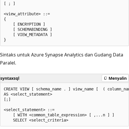
[ ; ]  

<view_attribute> ::=

{  

    [ ENCRYPTION ]  

    [ SCHEMABINDING ]  

    [ VIEW_METADATA ]

Sintaks untuk Azure Synapse Analytics dan Gudang Data
Paralel.
syntaxsql
Menyalin
CREATE VIEW [ schema_name . ] view_name [  ( column_nam
AS <select_statement>   

[;]  

<select_statement> ::=  

    [ WITH <common_table_expression> [ ,...n ] ]  
