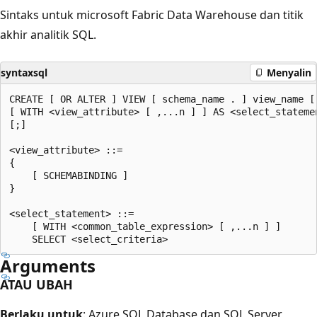
Sintaks untuk microsoft Fabric Data Warehouse dan titik
akhir analitik SQL.
syntaxsql
Menyalin
CREATE [ OR ALTER ] VIEW [ schema_name . ] view_name [ 
[ WITH <view_attribute> [ ,...n ] ] AS <select_statemen
[;]

<view_attribute> ::=

{  

    [ SCHEMABINDING ]  

}

<select_statement> ::=  

    [ WITH <common_table_expression> [ ,...n ] ]  

Arguments
ATAU UBAH
Berlaku untuk
: Azure SQL Database dan SQL Server