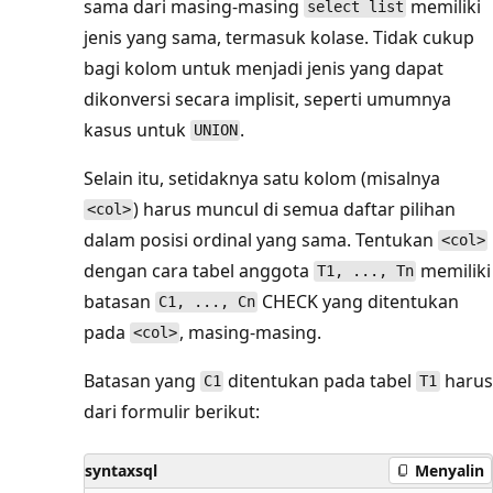
sama dari masing-masing
memiliki
select list
jenis yang sama, termasuk kolase. Tidak cukup
bagi kolom untuk menjadi jenis yang dapat
dikonversi secara implisit, seperti umumnya
kasus untuk
.
UNION
Selain itu, setidaknya satu kolom (misalnya
) harus muncul di semua daftar pilihan
<col>
dalam posisi ordinal yang sama. Tentukan
<col>
dengan cara tabel anggota
memiliki
T1, ..., Tn
batasan
CHECK yang ditentukan
C1, ..., Cn
pada
, masing-masing.
<col>
Batasan yang
ditentukan pada tabel
harus
C1
T1
dari formulir berikut:
syntaxsql
Menyalin