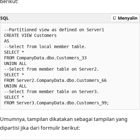
berikut:
SQL
Menyalin
--Partitioned view as defined on Server1  

CREATE VIEW Customers  

AS  

--Select from local member table.  

SELECT *  

FROM CompanyData.dbo.Customers_33  

UNION ALL  

--Select from member table on Server2.  

SELECT *  

FROM Server2.CompanyData.dbo.Customers_66  

UNION ALL  

--Select from member table on Server3.  

SELECT *  

Umumnya, tampilan dikatakan sebagai tampilan yang
dipartisi jika dari formulir berikut: