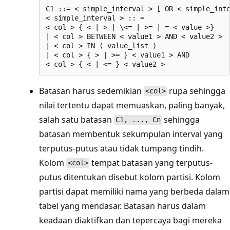
C1 ::= < simple_interval > [ OR < simple_inte
< simple_interval > :: =   

< col > { < | > | \<= | >= | = < value >}   

| < col > BETWEEN < value1 > AND < value2 >  
| < col > IN ( value_list )  

| < col > { > | >= } < value1 > AND  

Batasan harus sedemikian
rupa sehingga
<col>
nilai tertentu dapat memuaskan, paling banyak,
salah satu batasan
sehingga
C1, ..., Cn
batasan membentuk sekumpulan interval yang
terputus-putus atau tidak tumpang tindih.
Kolom
tempat batasan yang terputus-
<col>
putus ditentukan disebut kolom partisi. Kolom
partisi dapat memiliki nama yang berbeda dalam
tabel yang mendasar. Batasan harus dalam
keadaan diaktifkan dan tepercaya bagi mereka