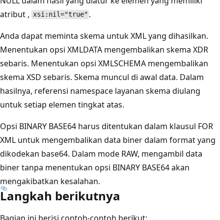
NULL dalam hasil yang diatur ke elemen yang memiliki
atribut ,
.
xsi:nil="true"
Anda dapat meminta skema untuk XML yang dihasilkan.
Menentukan opsi XMLDATA mengembalikan skema XDR
sebaris. Menentukan opsi XMLSCHEMA mengembalikan
skema XSD sebaris. Skema muncul di awal data. Dalam
hasilnya, referensi namespace layanan skema diulang
untuk setiap elemen tingkat atas.
Opsi BINARY BASE64 harus ditentukan dalam klausul FOR
XML untuk mengembalikan data biner dalam format yang
dikodekan base64. Dalam mode RAW, mengambil data
biner tanpa menentukan opsi BINARY BASE64 akan
mengakibatkan kesalahan.
Langkah berikutnya
Bagian ini berisi contoh-contoh berikut: