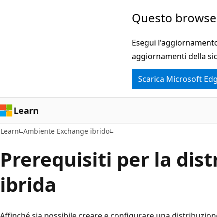
Ignora
Questo browser
e
passa
Esegui l'aggiornamento 
al
aggiornamenti della si
contenuto
Scarica Microsoft Ed
principale
Learn
Learn
Ambiente Exchange ibrido
Prerequisiti per la dis
ibrida
Affinché sia possibile creare e configurare una distribuzion