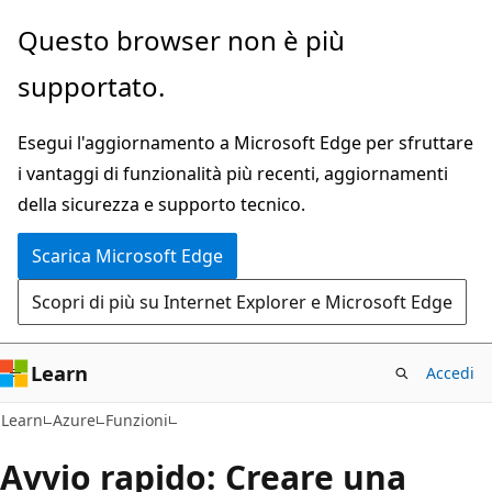
Ignora
Questo browser non è più
e
supportato.
passa
al
Esegui l'aggiornamento a Microsoft Edge per sfruttare
contenuto
i vantaggi di funzionalità più recenti, aggiornamenti
principale
della sicurezza e supporto tecnico.
Scarica Microsoft Edge
Scopri di più su Internet Explorer e Microsoft Edge
Learn
Accedi
Learn
Azure
Funzioni
Avvio rapido: Creare una