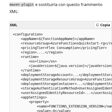
e sostituirla con questo frammento
maven-plugin
XML:
XML
Copia
<configuration>

    <appName>${functionAppName}</appName>

    <resourceGroup>AzureFunctionsQuickstart-rg</re
    <pricingTier>Flex Consumption</pricingTier>

    <region>....</region>

    <runtime>

        <os>linux</os>

        <javaVersion>${java.version}</javaVersion>
    </runtime>

    <deploymentStorageAccount>...</deploymentStora
    <deploymentStorageResourceGroup>AzureFunctions
    <deploymentStorageContainer>...</deploymentSto
    <storageAuthenticationMethod>UserAssignedIdent
    <userAssignedIdentityResourceId>...</userAssig
    <appSettings>

        <property>

            <name>FUNCTIONS_EXTENSION_VERSION</nam
            <value>~4</value>
