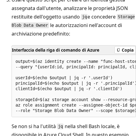
assegnata dall'utente, analizzare le proprietà JSON
restituite dell'oggetto usando
e concedere
jq
Storage
le autorizzazioni nell'account di
Blob Data Owner
archiviazione predefinito:
Interfaccia della riga di comando di Azure
Copia
output=$(az identity create --name "func-host-stor
--query "{userId:id, principalId: principalId, cli
userId=$(echo $output | jq -r '.userId')

principalId=$(echo $output | jq -r '.principalId')
clientId=$(echo $output | jq -r '.clientId')

storageId=$(az storage account show --resource-gro
az role assignment create --assignee-object-id $pr
Se non si ha l'utilità
nella shell Bash locale, è
jq
disponibile in Azure Cloud Shell. In questo esempio