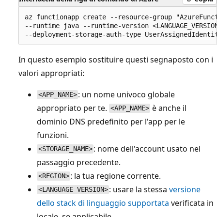
az functionapp create --resource-group "AzureFunct
--runtime java --runtime-version <LANGUAGE_VERSION
In questo esempio sostituire questi segnaposto con i
valori appropriati:
: un nome univoco globale
<APP_NAME>
appropriato per te.
è anche il
<APP_NAME>
dominio DNS predefinito per l'app per le
funzioni.
: nome dell'account usato nel
<STORAGE_NAME>
passaggio precedente.
: la tua regione corrente.
<REGION>
: usare la stessa
versione
<LANGUAGE_VERSION>
dello stack di linguaggio supportata
verificata in
locale, se applicabile.