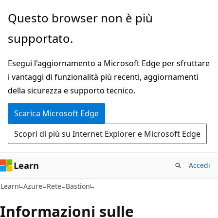
Ignora
Questo browser non è più
e
supportato.
passa
al
Esegui l'aggiornamento a Microsoft Edge per sfruttare
contenuto
i vantaggi di funzionalità più recenti, aggiornamenti
principale
della sicurezza e supporto tecnico.
Scarica Microsoft Edge
Scopri di più su Internet Explorer e Microsoft Edge
Learn
Accedi
Learn
Azure
Rete
Bastion
Informazioni sulle