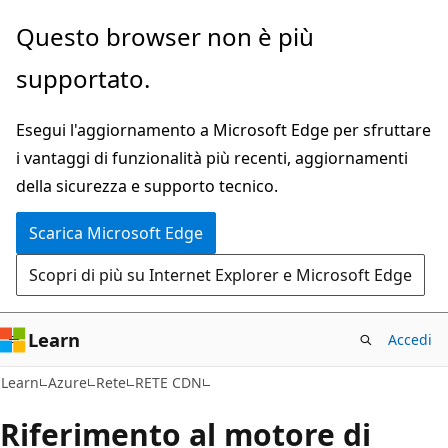
Ignora
Questo browser non è più
e
supportato.
passa
al
Esegui l'aggiornamento a Microsoft Edge per sfruttare
contenuto
i vantaggi di funzionalità più recenti, aggiornamenti
principale
della sicurezza e supporto tecnico.
Scarica Microsoft Edge
Scopri di più su Internet Explorer e Microsoft Edge
Learn
Accedi
Learn
Azure
Rete
RETE CDN
Riferimento al motore di