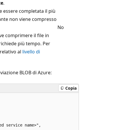
ce
.
 essere completata il più
ltante non viene compresso
No
e comprimere il file in
ichiede più tempo. Per
elativo al
livello di
iviazione BLOB di Azure:
Copia
d service name>",
