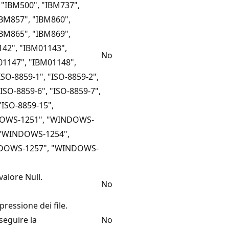
 "IBM500", "IBM737",
IBM857", "IBM860",
IBM865", "IBM869",
142", "IBM01143",
No
01147", "IBM01148",
ISO-8859-1", "ISO-8859-2",
"ISO-8859-6", "ISO-8859-7",
"ISO-8859-15",
OWS-1251", "WINDOWS-
 "WINDOWS-1254",
DOWS-1257", "WINDOWS-
valore Null.
No
ressione dei file.
seguire la
No