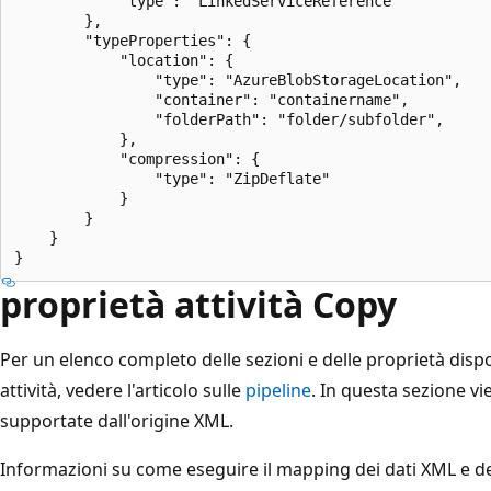
            "type": "LinkedServiceReference"

        },

        "typeProperties": {

            "location": {

                "type": "AzureBlobStorageLocation",

                "container": "containername",

                "folderPath": "folder/subfolder",

            },

            "compression": {

                "type": "ZipDeflate"

            }

        }

    }

proprietà attività Copy
Per un elenco completo delle sezioni e delle proprietà dispon
attività, vedere l'articolo sulle
pipeline
. In questa sezione vi
supportate dall'origine XML.
Informazioni su come eseguire il mapping dei dati XML e del