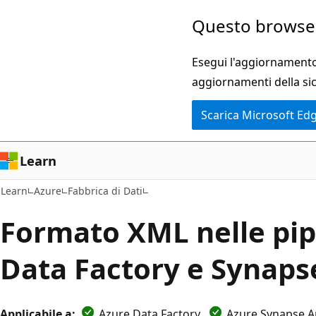
Ignora
Questo browser
e
passa
Esegui l'aggiornamento 
al
aggiornamenti della si
contenuto
Scarica Microsoft Ed
principale
Learn
Learn
Azure
Fabbrica di Dati
Formato XML nelle pip
Data Factory e Synaps
Applicabile a:
Azure Data Factory
Azure Synapse An