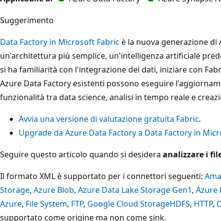
Suggerimento
Data Factory in Microsoft Fabric
è la nuova generazione di 
un'architettura più semplice, un'intelligenza artificiale pre
si ha familiarità con l'integrazione dei dati, iniziare con Fabr
Azure Data Factory esistenti possono eseguire l'aggiornam
funzionalità tra data science, analisi in tempo reale e creaz
Avvia una versione di valutazione gratuita Fabric
.
Upgrade da Azure Data Factory a Data Factory in Micr
Seguire questo articolo quando si desidera
analizzare i fil
Il formato XML è supportato per i connettori seguenti:
Ama
Storage
,
Azure Blob
,
Azure Data Lake Storage Gen1
,
Azure 
Azure
,
File System
,
FTP
,
Google Cloud Storage
HDFS
,
HTTP
,
O
supportato come origine ma non come sink.