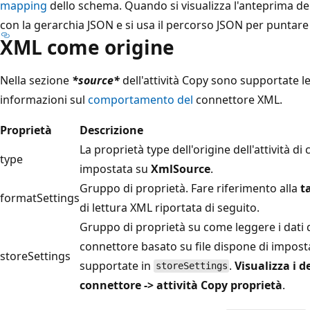
mapping
dello schema. Quando si visualizza l'anteprima dei 
con la gerarchia JSON e si usa il percorso JSON per puntare
XML come origine
Nella sezione
*source*
dell'attività Copy sono supportate le
informazioni sul
comportamento del
connettore XML.
Proprietà
Descrizione
La proprietà type dell'origine dell'attività d
type
impostata su
XmlSource
.
Gruppo di proprietà. Fare riferimento alla
t
formatSettings
di lettura XML riportata di seguito.
Gruppo di proprietà su come leggere i dati d
connettore basato su file dispone di imposta
storeSettings
supportate in
.
Visualizza i d
storeSettings
connettore -> attività Copy proprietà
.