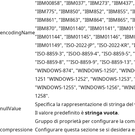
"IBM00858", "IBM037", "IBM273", "IBM437",
"IBM775", "IBM850", "IBM852", "IBM855", "
"IBM861", "IBM863", "IBM864", "IBM865", "
"IBM870", "IBM01140", "IBM01141", "IBM01
encodingName
"IBM01144", "IBM01145", "IBM01146", "IBM
"IBM01149", "ISO-2022-JP", "ISO-2022-KR", "
"ISO-8859-3", "ISOO-8859-4", "ISO-8859-5", 
"ISO-8859-8", ""ISO-8859-9", "ISO-8859-13", 
"WINDOWS-874", "WINDOWS-1250", "WIND
1251 "WINDOWS-1252", "WINDOWS-1253",
"WINDOWS-1255", "WINDOWS-1256", "WIN
1258".
Specifica la rappresentazione di stringa del 
nullValue
Il valore predefinito è
stringa vuota
.
Gruppo di proprietà per configurare la comp
compressione
Configurare questa sezione se si desidera e