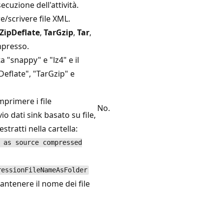
uzione dell'attività.
/scrivere file XML.
ZipDeflate
,
TarGzip
,
Tar
,
mpresso.
 "snappy" e "lz4" e il
Deflate", "TarGzip" e
mprimere i file
No.
vio dati sink basato su file,
tratti nella cartella:
 as source compressed
ressionFileNameAsFolder
antenere il nome dei file