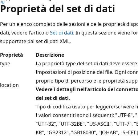
Proprietà del set di dati
Per un elenco completo delle sezioni e delle proprietà dispon
dati, vedere l'articolo
Set di dati
. In questa sezione viene fo
supportate dal set di dati XML.
Proprietà
Descrizione
type
La proprietà type del set di dati deve esser
Impostazioni di posizione dei file. Ogni conn
proprio tipo di percorso e le proprietà sup
location
Vedere i dettagli nell'articolo del connett
del set di dati
.
Tipo di codifica usato per leggere/scrivere fil
I valori consentiti sono i seguenti: "UTF-8",
"UTF-32", "UTF-32BE", "US-ASCII", "UTF-7", "
KR", "GB2312", "GB18030", "JOHAB", "SHIFT-J