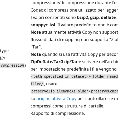
compressione/decompressione durante l'esec
Codec di compressione utilizzato per leggere
I valori consentiti sono
bzip2
,
gzip
,
deflate
,
snappy
o
lz4
. Il valore predefinito non è co
Note
attualmente attività Copy non supporta
flusso di dati di mapping non supporta "Zip
"Tar".
type
Nota
quando si usa l'attività Copy per deco
(
in
ZipDeflate
/
TarGzip
/
Tar
e scrivere nell'archi
)
compression
per impostazione predefinita i file vengono es
<path specified in dataset>/<folder named
, usare
file>/
/
preserveZipFileNameAsFolder
preserveComp
su
origine attività Copy
per controllare se m
compressi come struttura di cartelle.
Rapporto di compressione.