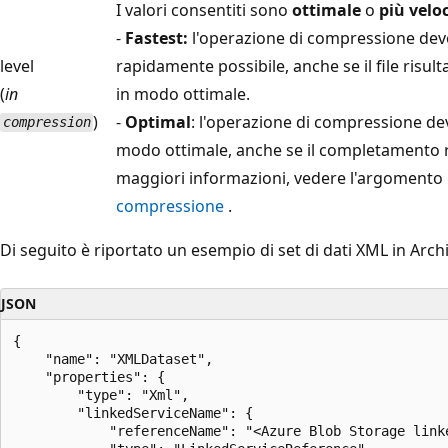
I valori consentiti sono
ottimale
o
più velo
-
Fastest:
l'operazione di compressione deve
level
rapidamente possibile, anche se il file risu
(
in
in modo ottimale.
)
-
Optimal
: l'operazione di compressione dev
compression
modo ottimale, anche se il completamento r
maggiori informazioni, vedere l'argomento r
compressione
.
Di seguito è riportato un esempio di set di dati XML in Arch
JSON
{

    "name": "XMLDataset",

    "properties": {

        "type": "Xml",

        "linkedServiceName": {

            "referenceName": "<Azure Blob Storage linke