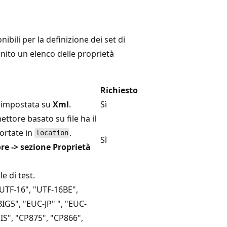
ibili per la definizione dei set di
rnito un elenco delle proprietà
Richiesto
e impostata su
Xml
.
Sì
ettore basato su file ha il
portate in
.
location
Sì
ore -> sezione Proprietà
e di test.
 "UTF-16", "UTF-16BE",
BIG5", "EUC-JP" ", "EUC-
IS", "CP875", "CP866",