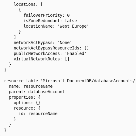
    locations: [

      {

        failoverPriority: 0

        isZoneRedundant: false

        locationName: 'West Europe'

      }

    ]

    networkAclBypass: 'None'

    networkAclBypassResourceIds: []

    publicNetworkAccess: 'Enabled'

    virtualNetworkRules: []

  }

}

resource table 'Microsoft.DocumentDB/databaseAccounts/t
  name: resourceName

  parent: databaseAccount

  properties: {

    options: {}

    resource: {

      id: resourceName

    }

  }
