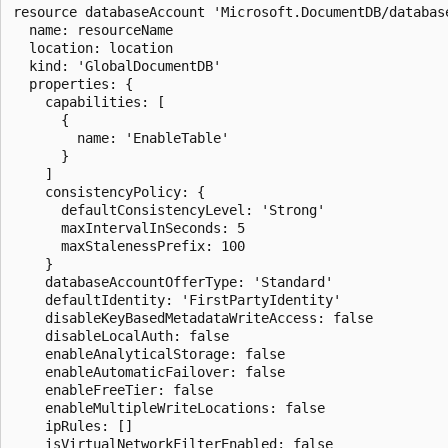
resource databaseAccount 'Microsoft.DocumentDB/database
  name: resourceName

  location: location

  kind: 'GlobalDocumentDB'

  properties: {

    capabilities: [

      {

        name: 'EnableTable'

      }

    ]

    consistencyPolicy: {

      defaultConsistencyLevel: 'Strong'

      maxIntervalInSeconds: 5

      maxStalenessPrefix: 100

    }

    databaseAccountOfferType: 'Standard'

    defaultIdentity: 'FirstPartyIdentity'

    disableKeyBasedMetadataWriteAccess: false

    disableLocalAuth: false

    enableAnalyticalStorage: false

    enableAutomaticFailover: false

    enableFreeTier: false

    enableMultipleWriteLocations: false

    ipRules: []

    isVirtualNetworkFilterEnabled: false
