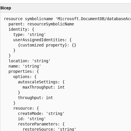
Bicep
resource symbolicname 'Microsoft.DocumentDB/databaseAc
  parent: resourceSymbolicName

  identity: {

    type: 'string'

    userAssignedIdentities: {

      {customized property}: {}

    }

  }

  location: 'string'

  name: 'string'

  properties: {

    options: {

      autoscaleSettings: {

        maxThroughput: int

      }

      throughput: int

    }

    resource: {

      createMode: 'string'

      id: 'string'

      restoreParameters: {

        restoreSource: 'string'
