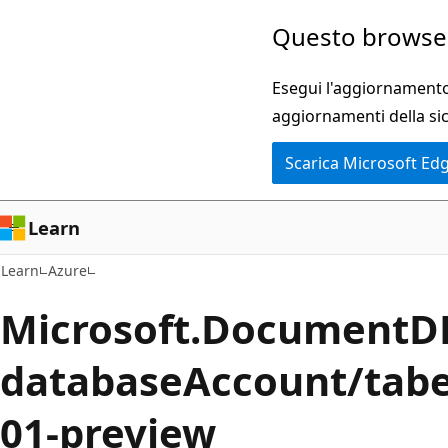
Ignora
Questo browser
e
passa
Esegui l'aggiornamento 
al
aggiornamenti della si
contenuto
Scarica Microsoft Ed
principale
Learn
Learn
Azure
Microsoft.DocumentD
databaseAccount/tabel
01-preview