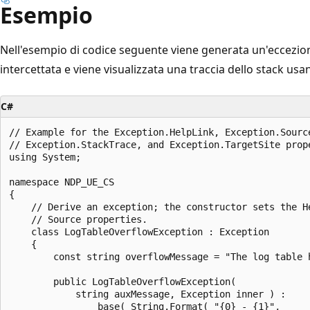
Esempio
Nell'esempio di codice seguente viene generata un'eccezi
intercettata e viene visualizzata una traccia dello stack usa
C#
// Example for the Exception.HelpLink, Exception.Source
// Exception.StackTrace, and Exception.TargetSite prope
using System;

namespace NDP_UE_CS

{

    // Derive an exception; the constructor sets the He
    // Source properties.

    class LogTableOverflowException : Exception

    {

        const string overflowMessage = "The log table h
        public LogTableOverflowException(

            string auxMessage, Exception inner ) :

                base( String.Format( "{0} - {1}",
