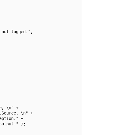
not logged.",

, \n" +

Source, \n" +

ption." +

utput." );
