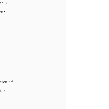
r )

m";

ion if

 )
