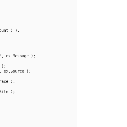
unt ) );

, ex.Message );

);

 ex.Source );

ace );

ite );
