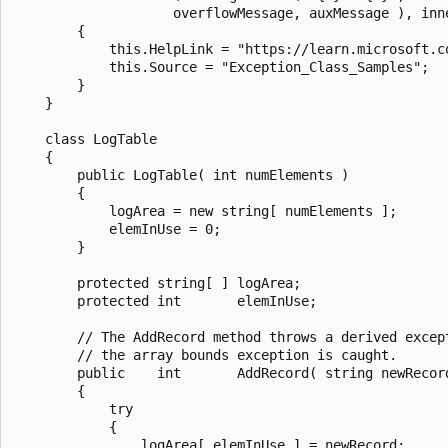
                    overflowMessage, auxMessage ), inne
        {

            this.HelpLink = "https://learn.microsoft.co
            this.Source = "Exception_Class_Samples";

        }

    }

    class LogTable

    {

        public LogTable( int numElements )

        {

            logArea = new string[ numElements ];

            elemInUse = 0;

        }

        protected string[ ] logArea;

        protected int       elemInUse;

        // The AddRecord method throws a derived except
        // the array bounds exception is caught.

        public    int       AddRecord( string newRecord
        {

            try

            {

                logArea[ elemInUse ] = newRecord;
