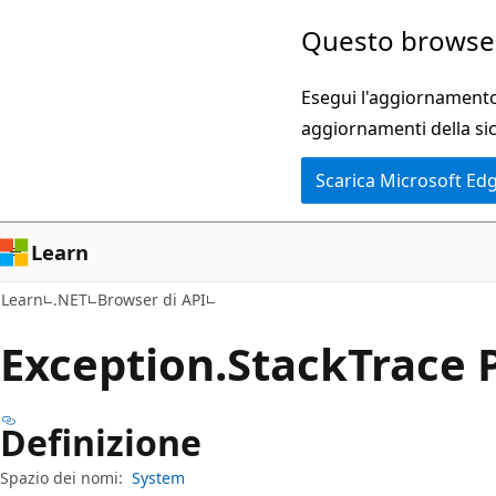
Ignora
Passare
Questo browser
e
allo
passa
spostamento
Esegui l'aggiornamento 
al
nella
aggiornamenti della si
contenuto
pagina
Scarica Microsoft Ed
principale
Learn
Learn
.NET
Browser di API
Exception.
Stack
Trace 
Definizione
Spazio dei nomi:
System