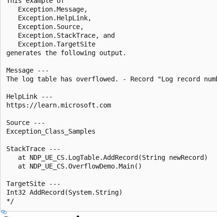
This example of

   Exception.Message,

   Exception.HelpLink,

   Exception.Source,

   Exception.StackTrace, and

   Exception.TargetSite

generates the following output.

Message ---

The log table has overflowed. - Record "Log record numb
HelpLink ---

https://learn.microsoft.com

Source ---

Exception_Class_Samples

StackTrace ---

   at NDP_UE_CS.LogTable.AddRecord(String newRecord)

   at NDP_UE_CS.OverflowDemo.Main()

TargetSite ---

Int32 AddRecord(System.String)
