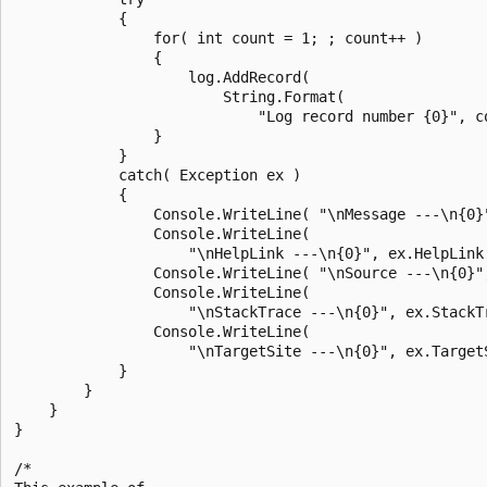
            {

                for( int count = 1; ; count++ )

                {

                    log.AddRecord(

                        String.Format(

                            "Log record number {0}", co
                }

            }

            catch( Exception ex )

            {

                Console.WriteLine( "\nMessage ---\n{0}"
                Console.WriteLine(

                    "\nHelpLink ---\n{0}", ex.HelpLink 
                Console.WriteLine( "\nSource ---\n{0}",
                Console.WriteLine(

                    "\nStackTrace ---\n{0}", ex.StackTr
                Console.WriteLine(

                    "\nTargetSite ---\n{0}", ex.TargetS
            }

        }

    }

}

/*
