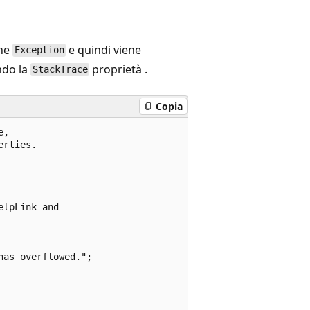
one
e quindi viene
Exception
ndo la
proprietà .
StackTrace
Copia
,

rties.

lpLink and

as overflowed.";
