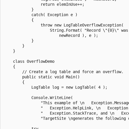
                return elemInUse++;

            }

            catch( Exception e )

            {

                throw new LogTableOverflowException(

                    String.Format( "Record \"{0}\" was 
                        newRecord ), e );

            }

        }

    }

    class OverflowDemo

    {

        // Create a log table and force an overflow.

        public static void Main()

        {

            LogTable log = new LogTable( 4 );

            Console.WriteLine(

                "This example of \n   Exception.Message
                "   Exception.HelpLink, \n   Exception.
                "   Exception.StackTrace, and \n   Exce
                "TargetSite \ngenerates the following o
            try
