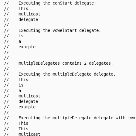
//    Executing the conStart delegate:

//    This

//    multicast

//    delegate

//

//    Executing the vowelStart delegate:

//    is

//    a

//    example

//

//

//    multipleDelegates contains 2 delegates.

//

//    Executing the multipleDelegate delegate.

//    This

//    is

//    a

//    multicast

//    delegate

//    example

//

//    Executing the multipleDelegate delegate with two 
//    This

//    This

//    multicast
