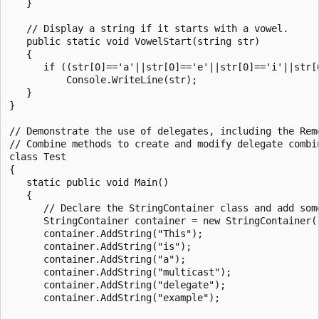
   }

   // Display a string if it starts with a vowel.

   public static void VowelStart(string str)

   {

      if ((str[0]=='a'||str[0]=='e'||str[0]=='i'||str[0
          Console.WriteLine(str);

   }

}

// Demonstrate the use of delegates, including the Remo
// Combine methods to create and modify delegate combin
class Test

{

   static public void Main()

   {

      // Declare the StringContainer class and add some
      StringContainer container = new StringContainer()
      container.AddString("This");

      container.AddString("is");

      container.AddString("a");

      container.AddString("multicast");

      container.AddString("delegate");

      container.AddString("example");
