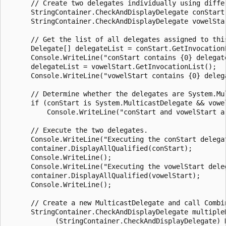
      // Create two delegates individually using differ
      StringContainer.CheckAndDisplayDelegate conStart 
      StringContainer.CheckAndDisplayDelegate vowelStar
      // Get the list of all delegates assigned to this
      Delegate[] delegateList = conStart.GetInvocationL
      Console.WriteLine("conStart contains {0} delegate
      delegateList = vowelStart.GetInvocationList();

      Console.WriteLine("vowelStart contains {0} delega
      // Determine whether the delegates are System.Mul
      if (conStart is System.MulticastDelegate && vowe
          Console.WriteLine("conStart and vowelStart a
      // Execute the two delegates.

      Console.WriteLine("Executing the conStart delegat
      container.DisplayAllQualified(conStart);

      Console.WriteLine();

      Console.WriteLine("Executing the vowelStart deleg
      container.DisplayAllQualified(vowelStart);

      Console.WriteLine();

      // Create a new MulticastDelegate and call Combin
      StringContainer.CheckAndDisplayDelegate multipleD
            (StringContainer.CheckAndDisplayDelegate) 