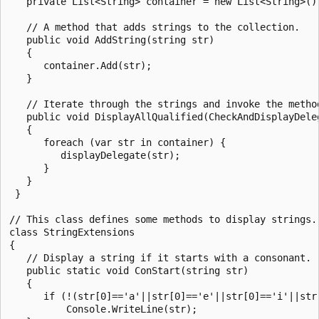
   private List<String> container = new List<String>();
   // A method that adds strings to the collection.

   public void AddString(string str)

   {

      container.Add(str);

   }

   // Iterate through the strings and invoke the method
   public void DisplayAllQualified(CheckAndDisplayDeleg
   {

      foreach (var str in container) {

         displayDelegate(str);

      }

   }

 }

// This class defines some methods to display strings.

class StringExtensions

{

   // Display a string if it starts with a consonant.

   public static void ConStart(string str)

   {

      if (!(str[0]=='a'||str[0]=='e'||str[0]=='i'||str[
          Console.WriteLine(str);
