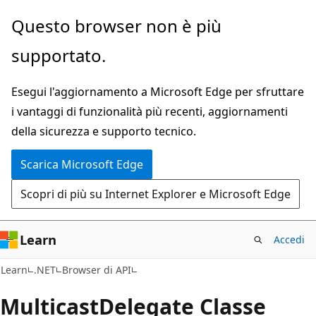
Ignora
Passare
Questo browser non è più
e
allo
supportato.
passa
spostamento
al
nella
Esegui l'aggiornamento a Microsoft Edge per sfruttare
contenuto
pagina
i vantaggi di funzionalità più recenti, aggiornamenti
principale
della sicurezza e supporto tecnico.
Scarica Microsoft Edge
Scopri di più su Internet Explorer e Microsoft Edge
Learn
Accedi
C#
Learn
.NET
Browser di API
Multicast
Delegate Classe