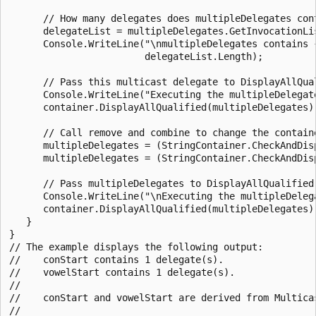
      // How many delegates does multipleDelegates cont
      delegateList = multipleDelegates.GetInvocationLis
      Console.WriteLine("\nmultipleDelegates contains {
                        delegateList.Length);

      // Pass this multicast delegate to DisplayAllQual
      Console.WriteLine("Executing the multipleDelegate
      container.DisplayAllQualified(multipleDelegates);
      // Call remove and combine to change the containe
      multipleDelegates = (StringContainer.CheckAndDis
      multipleDelegates = (StringContainer.CheckAndDis
      // Pass multipleDelegates to DisplayAllQualified 
      Console.WriteLine("\nExecuting the multipleDeleg
      container.DisplayAllQualified(multipleDelegates);
   }

}

// The example displays the following output:

//    conStart contains 1 delegate(s).

//    vowelStart contains 1 delegate(s).

//

//    conStart and vowelStart are derived from Multicas
//
