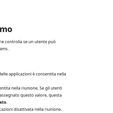
rmo
ne controlla se un utente può
eams.
elle applicazioni è consentita nella
ntita nella riunione. Se gli utenti
assegnato questo valore, questa
tato
.
azioni disattivata nella riunione.