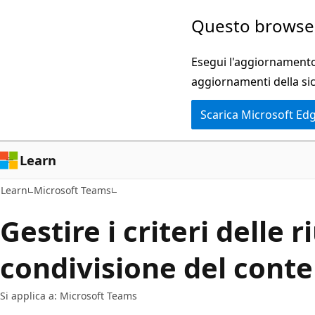
Ignora
Questo browser
e
passa
Esegui l'aggiornamento 
al
aggiornamenti della si
contenuto
Scarica Microsoft Ed
principale
Learn
Learn
Microsoft Teams
Gestire i criteri delle r
condivisione del cont
Si applica a: Microsoft Teams