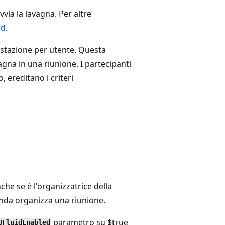
ia la lavagna. Per altre
rd
.
ostazione per utente. Questa
gna in una riunione. I partecipanti
, ereditano i criteri
he se è l'organizzatrice della
nda organizza una riunione.
parametro su $true
BFluidEnabled