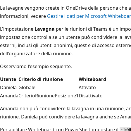
Le lavagne vengono create in OneDrive della persona che avv
informazioni, vedere
Gestire i dati per Microsoft Whiteboa
L'impostazione
Lavagna
per le riunioni di Teams è un'imp
impostazione controlla se un utente può condividere la lava
esterni, inclusi gli utenti anonimi, guest e di accesso esterno
dell'organizzatore della riunione.
Osserviamo l'esempio seguente.
Utente
Criterio di riunione
Whiteboard
Daniela
Globale
Attivato
Amanda
CriterioRiunionePosizione1
Disattivato
Amanda non può condividere la lavagna in una riunione, anc
riunione. Daniela può condividere la lavagna anche se Ama
Per abilitare Whiteboard con PowerShell, impostare il
-IsW