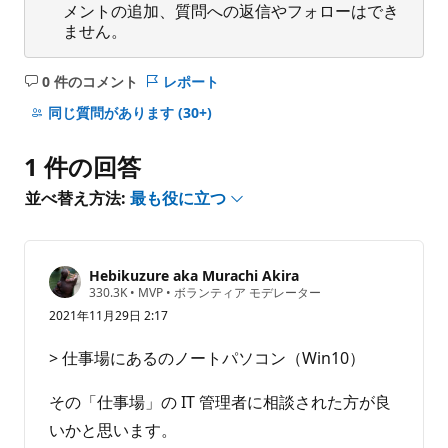
メントの追加、質問への返信やフォローはでき
ません。
0 件のコメント
レポート
コ
メ
同じ質問があります
(30+)
ン
ト
1 件の回答
は
あ
並べ替え方法:
最も役に立つ
り
ま
せ
Hebikuzure aka Murachi Akira
ん
評
330.3K
•
MVP
•
ボランティア モデレーター
価
2021年11月29日 2:17
の
ポ
イ
> 仕事場にあるのノートパソコン（Win10）
ン
ト
その「仕事場」の IT 管理者に相談された方が良
いかと思います。