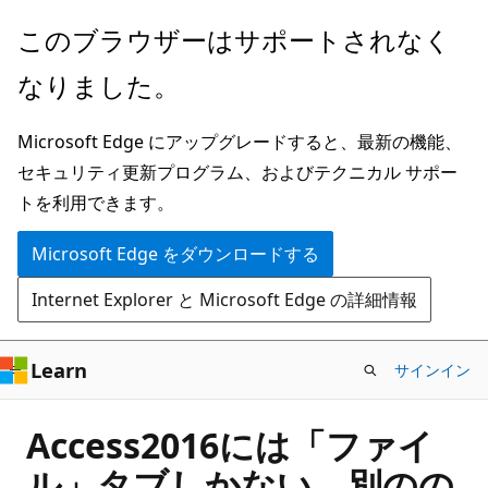
メ
このブラウザーはサポートされなく
イ
なりました。
ン
コ
Microsoft Edge にアップグレードすると、最新の機能、
ン
セキュリティ更新プログラム、およびテクニカル サポー
テ
トを利用できます。
ン
ツ
Microsoft Edge をダウンロードする
に
Internet Explorer と Microsoft Edge の詳細情報
ス
キ
ッ
Learn
サインイン
プ
Access2016には「ファイ
ル」タブしかない、別のの