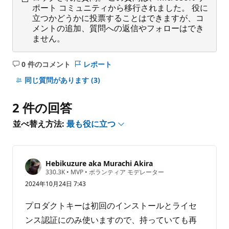
ポート コミュニティから移行されました。 役に
立つかどうかに投票することはできますが、コ
メントの追加、質問への返信やフォローはでき
ません。
0 件のコメント
レポート
コ
メ
同じ質問があります
(3)
ン
ト
2 件の回答
は
あ
並べ替え方法:
最も役に立つ
り
ま
せ
Hebikuzure aka Murachi Akira
ん
評
330.3K
•
MVP
•
ボランティア モデレーター
価
2024年10月24日 7:43
の
ポ
イ
プロダクトキーは初回のインストールとライセ
ン
ト
ンス認証にのみ使いますので、持っていても再