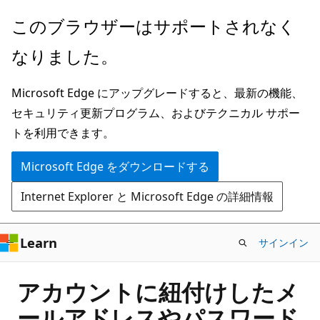
メ
このブラウザーはサポートされなく
イ
なりました。
ン
コ
Microsoft Edge にアップグレードすると、最新の機能、
ン
セキュリティ更新プログラム、およびテクニカル サポー
テ
トを利用できます。
ン
ツ
Microsoft Edge をダウンロードする
に
Internet Explorer と Microsoft Edge の詳細情報
ス
キ
ッ
Learn
サインイン
プ
アカウントに紐付けしたメ
ールアドレスやパスワード