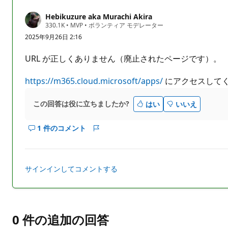
ん
Hebikuzure aka Murachi Akira
評
330.1K
•
MVP
•
ボランティア モデレーター
価
2025年9月26日 2:16
の
ポ
イ
URL が正しくありません（廃止されたページです）。
ン
ト
https://m365.cloud.microsoft/apps/
にアクセスして
この回答は役に立ちましたか?
はい
いいえ
1 件のコメント
こ
レ
の
ポ
回
ー
答
ト
サインインしてコメントする
の
コ
メ
ン
0 件の追加の回答
ト