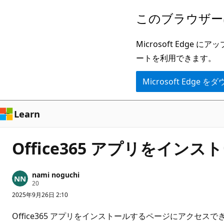
メ
このブラウザー
イ
ン
Microsoft Ed
コ
ートを利用できます。
ン
Microsoft Edge
テ
ン
ツ
Learn
に
ス
Office365 アプリをイ
キ
ッ
nami noguchi
プ
評
20
価
2025年9月26日 2:10
の
ポ
イ
Office365 アプリをインストールするページにアクセス
ン