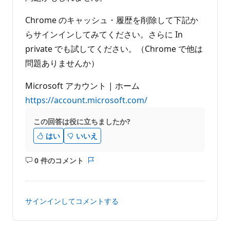
Chrome のキャッシュ・履歴を削除して下記か
らサインインしてみてください。さらに In
private でも試してください。（Chrome で他は
問題ありませんか）
Microsoft アカウント | ホーム
https://account.microsoft.com/
この回答は役に立ちましたか?
はい
いいえ
0 件のコメント
コ
レ
メ
ポ
ン
ー
ト
ト
サインインしてコメントする
は
あ
り