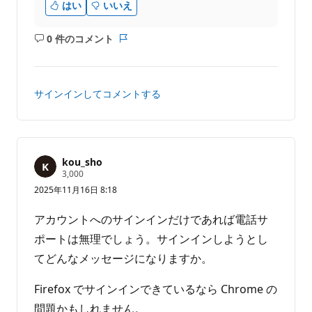
はい
いいえ
0 件のコメント
コ
レ
メ
ポ
ン
ー
ト
ト
サインインしてコメントする
は
あ
り
ま
せ
kou_sho
評
3,000
ん
価
2025年11月16日 8:18
の
ポ
イ
アカウントへのサインインだけであれば電話サ
ン
ト
ポートは無理でしょう。サインインしようとし
てどんなメッセージになりますか。
Firefox でサインインできているなら Chrome の
問題かもしれません。