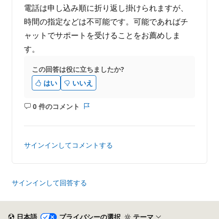
電話は申し込み順に折り返し掛けられますが、
時間の指定などは不可能です。可能であればチ
ャットでサポートを受けることをお薦めしま
す。
この回答は役に立ちましたか?
はい
いいえ
0 件のコメント
コ
レ
メ
ポ
ン
ー
ト
ト
サインインしてコメントする
は
あ
り
ま
サインインして回答する
せ
ん
日本語
プライバシーの選択
テーマ