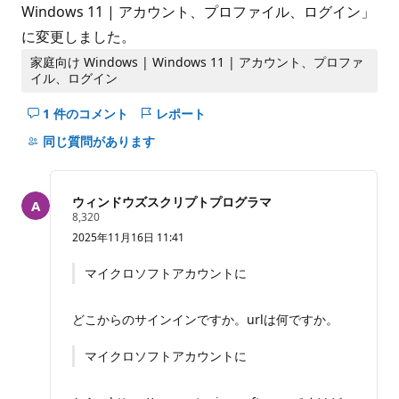
Windows 11 | アカウント、プロファイル、ログイン」
に変更しました。
家庭向け Windows | Windows 11 | アカウント、プロファ
イル、ログイン
1 件のコメント
レポート
こ
の
同じ質問があります
question
の
コ
ウィンドウズスクリプトプログラマ
メ
評
8,320
価
ン
2025年11月16日 11:41
の
ト
ポ
イ
を
マイクロソフトアカウントに
ン
非
ト
表
どこからのサインインですか。urlは何ですか。
示
に
マイクロソフトアカウントに
す
る