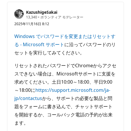
ま
せ
KazushigeSakai
評
13,340
•
ボランティア モデレーター
ん
価
2025年11月16日 8:12
の
ポ
イ
Windows でパスワードを変更またはリセットす
ン
ト
る - Microsoft サポート
に沿ってパスワードのリ
セットを実行してみてください。
リセットされたパスワードでChromeからアクセ
スできない場合は、Microsoftサポートに支援を
求めてください。土日10:00～18:00、平日9:00
～18:00に
https://support.microsoft.com/ja-
jp/contactus
から、サポートの必要な製品と問
題をフォームに書き込んで、チャットサポート
を開始するか、コールバック電話の予約が出来
ます。