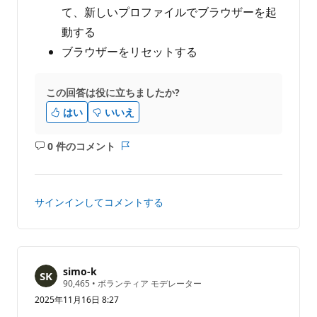
て、新しいプロファイルでブラウザーを起
動する
ブラウザーをリセットする
この回答は役に立ちましたか?
はい
いいえ
0 件のコメント
コ
レ
メ
ポ
ン
ー
ト
ト
サインインしてコメントする
は
あ
り
ま
せ
simo-k
評
90,465
•
ボランティア モデレーター
ん
価
2025年11月16日 8:27
の
ポ