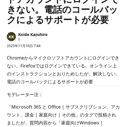
きない。電話のコールバッ
クによるサポートが必要
Koide Kazuhiro
評
0
価
2025年11月16日 7:44
の
ポ
イ
Chromeからマイクロソフトアカウントにログインでき
ン
ト
ない。Firefoxではログインできている。オンライン上
のインストラクションとおりためしたが、解決しない。
電話のコールバックによるサポートが必要
モデレーター注：
「Microsoft 365 と Office | サブスクリプション、アカ
ウント、課金 | 家庭向け | その他」のタグで投稿され
ましたが、質問内容から「家庭向けWindows |