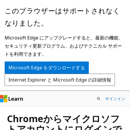
メ
このブラウザーはサポートされなく
イ
なりました。
ン
コ
Microsoft Edge にアップグレードすると、最新の機能、
ン
セキュリティ更新プログラム、およびテクニカル サポー
テ
トを利用できます。
ン
ツ
Microsoft Edge をダウンロードする
に
Internet Explorer と Microsoft Edge の詳細情報
ス
キ
ッ
Learn
サインイン
プ
Chromeからマイクロソフ
トアカウントにログインで