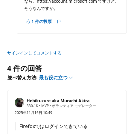
なら、https://account.microsoft.com ですけど、
そうなんですか。
1 件の投票
レ
ポ
ー
ト
サインインしてコメントする
4 件の回答
並べ替え方法:
最も役に立つ
Hebikuzure aka Murachi Akira
評
330.1K
•
MVP
•
ボランティア モデレーター
価
2025年11月16日 10:49
の
ポ
イ
Firefoxではログインできている
ン
ト