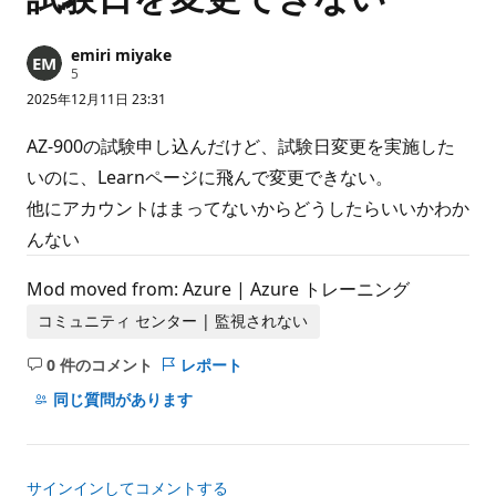
emiri miyake
評
5
価
2025年12月11日 23:31
の
ポ
イ
AZ-900の試験申し込んだけど、試験日変更を実施した
ン
ト
いのに、Learnページに飛んで変更できない。
他にアカウントはまってないからどうしたらいいかわか
んない
Mod moved from: Azure | Azure トレーニング
コミュニティ センター | 監視されない
0 件のコメント
レポート
コ
メ
同じ質問があります
ン
ト
は
サインインしてコメントする
あ