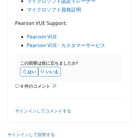
マイクロソフト認定トレーナー
マイクロソフト資格証明
Pearson VUE Support:
Pearson VUE
Pearson VUE - カスタマーサービス
この回答は役に立ちましたか?
はい
いいえ
0 件のコメント
コ
レ
メ
ポ
ン
ー
ト
ト
サインインしてコメントする
は
あ
り
ま
サインインして回答する