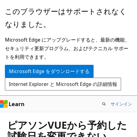
メ
このブラウザーはサポートされなく
イ
なりました。
ン
コ
Microsoft Edge にアップグレードすると、最新の機能、
ン
セキュリティ更新プログラム、およびテクニカル サポー
テ
トを利用できます。
ン
ツ
Microsoft Edge をダウンロードする
に
Internet Explorer と Microsoft Edge の詳細情報
ス
キ
ッ
Learn
サインイン
プ
ピアソンVUEから予約した
試験日を変更できない