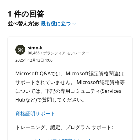
り
1 件の回答
ま
せ
並べ替え方法:
最も役に立つ
ん
simo-k
評
90,465
•
ボランティア モデレーター
価
2025年12月12日 1:06
の
ポ
イ
Microsoft Q&Aでは、Microsoft認定資格関連は
ン
ト
サポートされていません。 Microsoft認定資格等
については、下記の専用コミュニティ(Services
Hubなど)で質問してください。
資格証明サポート
トレーニング、認定、プログラム サポート: