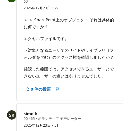
評
60
価
2025年12月23日 5:29
の
ポ
イ
＞ ＞ SharePoint上のオブジェクト それは具体的
ン
に何ですか？
ト
エクセルファイルです。
＞対象となるユーザでのサイトやライブラリ（フ
ォルダを含む）のアクセス権を確認しましたか？
確認した範囲では、アクセスできるユーザーとで
きないユーザーの違いはありませんでした。
0 件の投票
レ
ポ
ー
ト
simo-k
評
90,465
•
ボランティア モデレーター
価
2025年12月23日 7:51
の