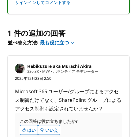
ト
ト
サインインしてコメントする
は
あ
り
ま
1 件の追加の回答
せ
ん
並べ替え方法:
最も役に立つ
Hebikuzure aka Murachi Akira
評
330.3K
•
MVP
•
ボランティア モデレーター
価
2025年12月23日 2:50
の
ポ
イ
Microsoft 365 ユーザー/グループによるアクセ
ン
ト
ス制御だけでなく、SharePoiint グループによる
アクセス制御も設定されていませんか？
この回答は役に立ちましたか?
はい
いいえ