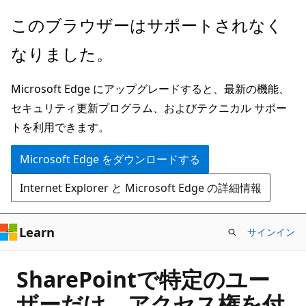
メ
このブラウザーはサポートされなく
イ
なりました。
ン
コ
Microsoft Edge にアップグレードすると、最新の機能、
ン
セキュリティ更新プログラム、およびテクニカル サポー
テ
トを利用できます。
ン
ツ
Microsoft Edge をダウンロードする
に
Internet Explorer と Microsoft Edge の詳細情報
ス
キ
ッ
Learn
サインイン
プ
SharePointで特定のユー
ザーだけ、アクセス権を付