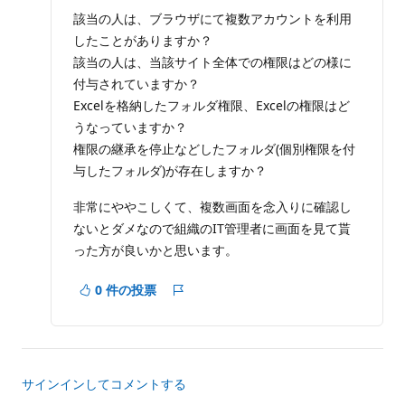
ポ
イ
該当の人は、ブラウザにて複数アカウントを利用
ン
したことがありますか？
ト
該当の人は、当該サイト全体での権限はどの様に
付与されていますか？
Excelを格納したフォルダ権限、Excelの権限はど
うなっていますか？
権限の継承を停止などしたフォルダ(個別権限を付
与したフォルダ)が存在しますか？
非常にややこしくて、複数画面を念入りに確認し
ないとダメなので組織のIT管理者に画面を見て貰
った方が良いかと思います。
0 件の投票
レ
ポ
ー
ト
サインインしてコメントする