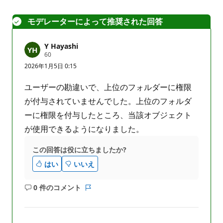
モデレーターによって推奨された回答
Y Hayashi
評
60
価
2026年1月5日 0:15
の
ポ
イ
ユーザーの勘違いで、上位のフォルダーに権限
ン
ト
が付与されていませんでした。上位のフォルダ
ーに権限を付与したところ、当該オブジェクト
が使用できるようになりました。
この回答は役に立ちましたか?
はい
いいえ
0 件のコメント
コ
レ
メ
ポ
ン
ー