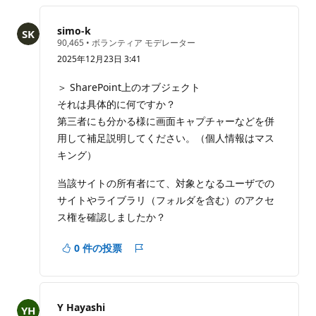
の
コ
simo-k
メ
評
90,465
•
ボランティア モデレーター
価
ン
2025年12月23日 3:41
の
ト
ポ
イ
を
＞ SharePoint上のオブジェクト
ン
非
それは具体的に何ですか？
ト
表
第三者にも分かる様に画面キャプチャーなどを併
示
用して補足説明してください。（個人情報はマス
に
キング）
す
る
当該サイトの所有者にて、対象となるユーザでの
サイトやライブラリ（フォルダを含む）のアクセ
ス権を確認しましたか？
0 件の投票
レ
ポ
ー
ト
Y Hayashi