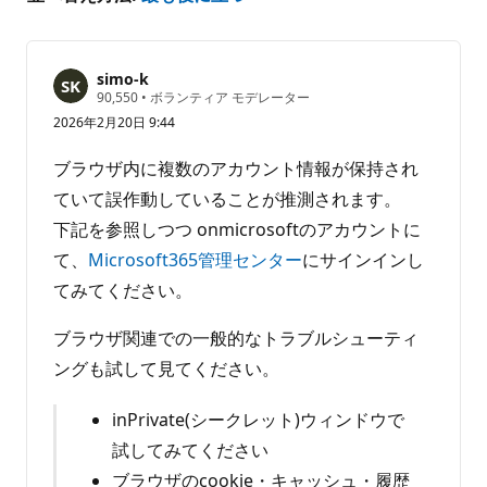
simo-k
評
90,550
•
ボランティア モデレーター
価
2026年2月20日 9:44
の
ポ
イ
ブラウザ内に複数のアカウント情報が保持され
ン
ト
ていて誤作動していることが推測されます。
下記を参照しつつ onmicrosoftのアカウントに
て、
Microsoft365管理センター
にサインインし
てみてください。
ブラウザ関連での一般的なトラブルシューティ
ングも試して見てください。
inPrivate(シークレット)ウィンドウで
試してみてください
ブラウザのcookie・キャッシュ・履歴