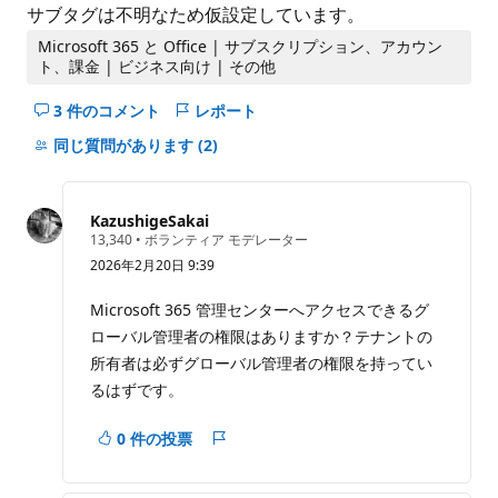
サブタグは不明なため仮設定しています。
Microsoft 365 と Office | サブスクリプション、アカウン
ト、課金 | ビジネス向け | その他
3 件のコメント
レポート
こ
の
同じ質問があります
(2)
question
の
コ
KazushigeSakai
メ
評
13,340
•
ボランティア モデレーター
価
ン
2026年2月20日 9:39
の
ト
ポ
イ
を
Microsoft 365 管理センターへアクセスできるグ
ン
非
ローバル管理者の権限はありますか？テナントの
ト
表
所有者は必ずグローバル管理者の権限を持ってい
示
るはずです。
に
す
0 件の投票
る
レ
ポ
ー