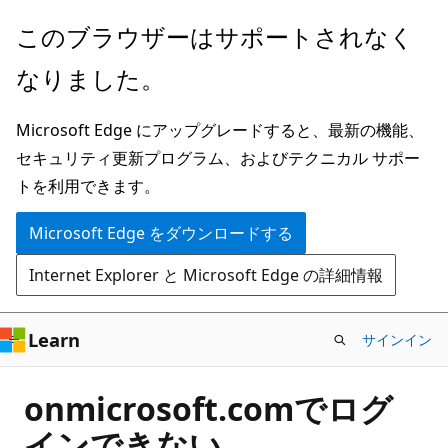
メ
このブラウザーはサポートされなく
イ
なりました。
ン
コ
Microsoft Edge にアップグレードすると、最新の機能、
ン
セキュリティ更新プログラム、およびテクニカル サポー
テ
トを利用できます。
ン
ツ
Microsoft Edge をダウンロードする
に
Internet Explorer と Microsoft Edge の詳細情報
ス
キ
ッ
Learn
サインイン
プ
onmicrosoft.comでログ
インできない