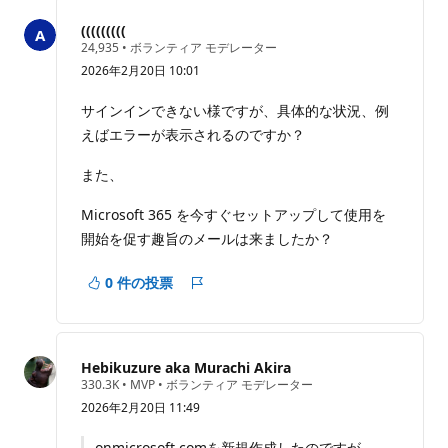
ト
(((((((((
評
24,935
•
ボランティア モデレーター
価
2026年2月20日 10:01
の
ポ
イ
サインインできない様ですが、具体的な状況、例
ン
えばエラーが表示されるのですか？
ト
また、
Microsoft 365 を今すぐセットアップして使用を
開始を促す趣旨のメールは来ましたか？
0 件の投票
レ
ポ
ー
ト
Hebikuzure aka Murachi Akira
評
330.3K
•
MVP
•
ボランティア モデレーター
価
2026年2月20日 11:49
の
ポ
イ
onmicrosoft.comを新規作成したのですが、