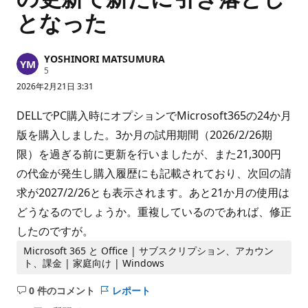
となった
YOSHINORI MATSUMURA
評
5
価
2026年2月21日 3:31
の
ポ
イ
DELLでPC購入時にオプションでMicrosoft365の24か月
ン
ト
版を購入しました。3か月の試用期間（2026/2/26期
限）を過ぎる前に更新を行いましたが、また21,300円
の代金が発生し購入履歴にも記載されており、次回の請
求が2027/2/26とも表示されます。あと21か月の使用は
どうなるのでしょうか。重複しているのであれば、修正
したのですが。
Microsoft 365 と Office | サブスクリプション、アカウン
ト、課金 | 家庭向け | Windows
0 件のコメント
レポート
コ