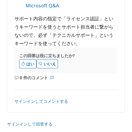
Microsoft Q&A
サポート内容の指定で「ライセンス認証」とい
うキーワードを使うとサポート担当者に繋がら
ないので、必ず「テクニカルサポート」という
キーワードを使ってください。
この回答は役に立ちましたか?
はい
いいえ
0 件のコメント
コ
レ
メ
ポ
ン
ー
ト
ト
サインインしてコメントする
は
あ
り
ま
サインインして回答する
せ