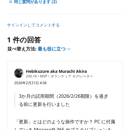
メ
同じ質問があります
(2)
ン
ト
は
サインインしてコメントする
あ
り
1 件の回答
ま
せ
並べ替え方法:
最も役に立つ
ん
Hebikuzure aka Murachi Akira
評
330.1K
•
MVP
•
ボランティア モデレーター
価
2026年2月21日 4:36
の
ポ
イ
3か月の試用期間（2026/2/26期限）を過ぎ
ン
ト
る前に更新を行いました
「更新」とはどのような操作ですか？ PC に付属
している Microsoft 365 サブスクリプションを