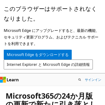
メ
このブラウザーはサポートされなく
イ
なりました。
ン
コ
Microsoft Edge にアップグレードすると、最新の機能、
ン
セキュリティ更新プログラム、およびテクニカル サポー
テ
トを利用できます。
ン
ツ
Microsoft Edge をダウンロードする
に
Internet Explorer と Microsoft Edge の詳細情報
ス
キ
ッ
Learn
サインイン
プ
Microsoft365の24か月版
の更新で新たに引き落とし