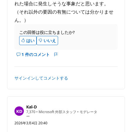
れた場合に発生しそうな事象だと思います。
（それ以外の要因の有無については分かりませ
ん。）
この回答は役に立ちましたか?
はい
いいえ
1 件のコメント
こ
レ
の
ポ
回
ー
答
ト
サインインしてコメントする
の
コ
メ
ン
ト
Kal-D
評
7,370
•
Microsoft 外部スタッフ
•
モデレータ
を
価
ー
表
の
2026年3月4日 20:40
ポ
示
イ
す