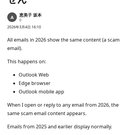
恵美子 坂本
評
0
価
2026年3月4日 16:10
の
ポ
イ
All emails in 2026 show the same content (a scam
ン
ト
email).
This happens on:
Outlook Web
Edge browser
Outlook mobile app
When I open or reply to any email from 2026, the
same scam email content appears.
Emails from 2025 and earlier display normally.