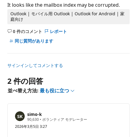
It looks like the mailbox index may be corrupted.
Outlook | モバイル用 Outlook | Outlook for Android | 家
庭向け
0 件のコメント
レポート
コ
メ
同じ質問があります
ン
ト
は
サインインしてコメントする
あ
り
2 件の回答
ま
せ
並べ替え方法:
最も役に立つ
ん
simo-k
評
90,630
•
ボランティア モデレーター
価
2026年3月5日 3:27
の
ポ