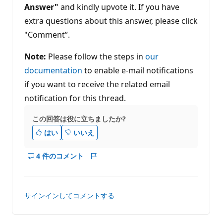
Answer"
and kindly upvote it. If you have
extra questions about this answer, please click
"Comment”.
Note:
Please follow the steps in
our
documentation
to enable e-mail notifications
if you want to receive the related email
notification for this thread.
この回答は役に立ちましたか?
はい
いいえ
4 件のコメント
こ
レ
の
ポ
回
ー
答
ト
サインインしてコメントする
の
コ