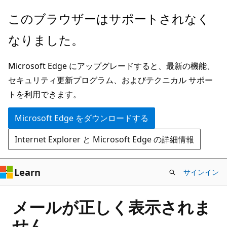
メ
このブラウザーはサポートされなく
イ
なりました。
ン
コ
Microsoft Edge にアップグレードすると、最新の機能、
ン
セキュリティ更新プログラム、およびテクニカル サポー
テ
トを利用できます。
ン
ツ
Microsoft Edge をダウンロードする
に
Internet Explorer と Microsoft Edge の詳細情報
ス
キ
ッ
Learn
サインイン
プ
メールが正しく表示されま
せん