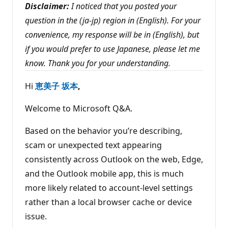
ン
Disclaimer:
I noticed that you posted your
る
ト
question in the (ja-jp) region in (English). For your
convenience, my response will be in (English), but
if you would prefer to use Japanese, please let me
know. Thank you for your understanding.
Hi
恵美子 坂本
,
Welcome to Microsoft Q&A.
Based on the behavior you’re describing,
scam or unexpected text appearing
consistently across Outlook on the web, Edge,
and the Outlook mobile app, this is much
more likely related to account‑level settings
rather than a local browser cache or device
issue.