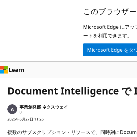
メ
このブラウザー
イ
ン
Microsoft Ed
コ
ートを利用できます。
ン
Microsoft Edge
テ
ン
ツ
Learn
に
ス
Document Intelligen
キ
ッ
事業創発部 ネクスウェイ
プ
評
0
価
2026年5月27日 11:26
の
ポ
イ
複数のサブスクリプション・リソースで、同時刻にDocument In
ン