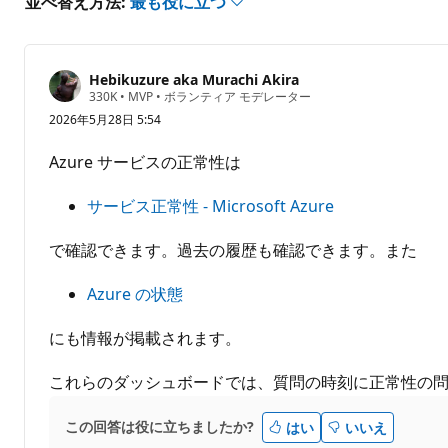
並べ替え方法:
最も役に立つ
ん
Hebikuzure aka Murachi Akira
評
330K
•
MVP
•
ボランティア モデレーター
価
2026年5月28日 5:54
の
ポ
イ
Azure サービスの正常性は
ン
ト
サービス正常性 - Microsoft Azure
で確認できます。過去の履歴も確認できます。また
Azure の状態
にも情報が掲載されます。
これらのダッシュボードでは、質問の時刻に正常性の
この回答は役に立ちましたか?
はい
いいえ