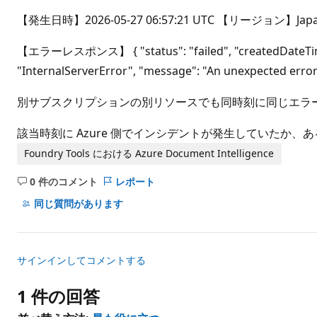
ト
【発生日時】2026-05-27 06:57:21 UTC 【リージョン】Japa
【エラーレスポンス】 { "status": "failed", "createdDateTime": 
"InternalServerError", "message": "An unexpected error o
別サブスクリプションの別リソースでも同時刻に同じエラ
該当時刻に Azure 側でインシデントが発生していたか
Foundry Tools における Azure Document Intelligence
0 件のコメント
レポート
コ
メ
同じ質問があります
ン
ト
は
サインインしてコメントする
あ
り
1 件の回答
ま
せ