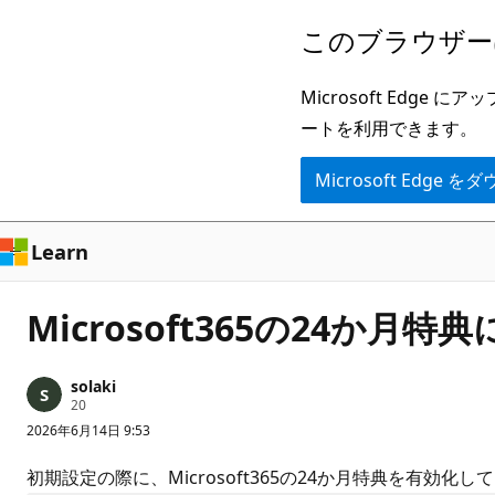
メ
このブラウザー
イ
ン
Microsoft Ed
コ
ートを利用できます。
ン
Microsoft Edge
テ
ン
ツ
Learn
に
ス
Microsoft365の24か月特
キ
ッ
solaki
プ
評
20
価
2026年6月14日 9:53
の
ポ
イ
初期設定の際に、Microsoft365の24か月特典を有
ン