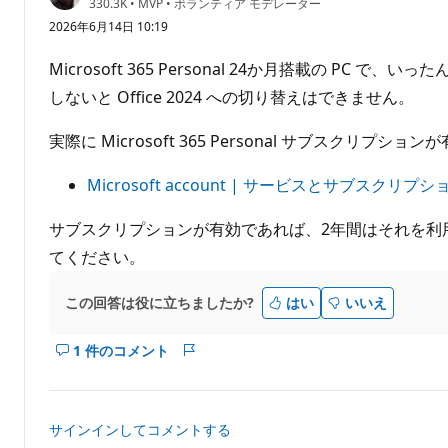
評
330.3K
•
MVP
•
ボランティア モデレーター
価
2026年6月14日 10:19
の
ポ
イ
Microsoft 365 Personal 24か月搭載の PC で、
ン
ト
しないと Office 2024 への切り替えはできません。
実際に Microsoft 365 Personal サブス
Microsoft account | サービスとサブスクリプシ
サブスクリプションが有効であれば、2年間はそれを利用
てください。
この回答は役に立ちましたか?
はい
いいえ
1 件のコメント
こ
レ
の
ポ
回
ー
答
ト
サインインしてコメントする
の