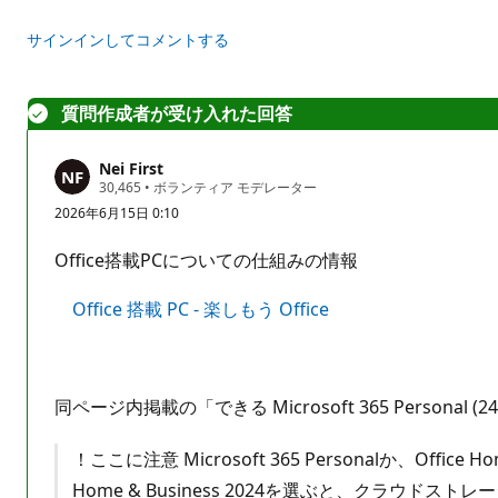
ト
サインインしてコメントする
質問作成者が受け入れた回答
Nei First
評
30,465
•
ボランティア モデレーター
価
2026年6月15日 0:10
の
ポ
イ
Office搭載PCについての仕組みの情報
ン
ト
Office 搭載 PC - 楽しもう Office
同ページ内掲載の「できる Microsoft 365 Person
！ここに注意 Microsoft 365 Personalか、Of
Home & Business 2024を選ぶと、クラウド