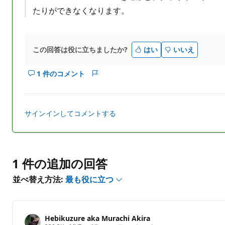
たりができなくなります。
この回答は役に立ちましたか?
はい
いいえ
1 件のコメント
こ
レ
の
ポ
回
ー
答
ト
サインインしてコメントする
の
コ
メ
ン
1 件の追加の回答
ト
を
並べ替え方法:
最も役に立つ
表
示
す
る
Hebikuzure aka Murachi Akira