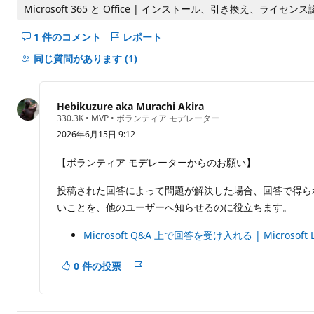
ト
Microsoft 365 と Office | インストール、引き換え、ライセンス
1 件のコメント
レポート
こ
の
同じ質問があります
(1)
question
の
コ
Hebikuzure aka Murachi Akira
メ
評
330.3K
•
MVP
•
ボランティア モデレーター
価
ン
2026年6月15日 9:12
の
ト
ポ
イ
を
【ボランティア モデレーターからのお願い】
ン
非
ト
投稿された回答によって問題が解決した場合、回答で得ら
表
示
いことを、他のユーザーへ知らせるのに役立ちます。
に
す
Microsoft Q&A 上で回答を受け入れる | Microsoft L
る
0 件の投票
レ
ポ
ー