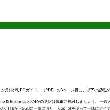
al (24 か月) 搭載 PC ガイド」（PDF）の3ページ目に、以下の記
fice Home & Business 2024かの選択は慎重に検討しましょ
ストレージが1TBから5GBに一気に減り、 Copilotを使って