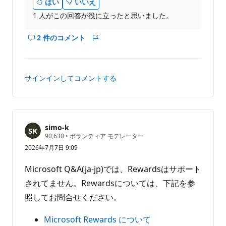
はい
いいえ
1 人がこの回答が役に立ったと思いました。
2 件のコメント
こ
レ
の
ポ
回
ー
答
ト
サインインしてコメントする
の
コ
メ
ン
ト
simo-k
評
90,630
•
ボランティア モデレーター
を
価
2026年7月7日 9:09
表
の
ポ
示
イ
Microsoft Q&A(ja-jp)では、Rewardsはサポート
す
ン
る
ト
されてません。Rewardsについては、下記を参
照してお問合せください。
Microsoft Rewards について