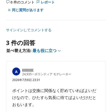
0 件のコメント
レポート
コ
メ
同じ質問があります
ン
ト
は
サインインしてコメントする
あ
り
3 件の回答
ま
せ
並べ替え方法:
最も役に立つ
ん
(((((((((
評
24,935
•
ボランティア モデレーター
価
2026年7月8日 23:31
の
ポ
イ
ポイントは交換に関係なく貯めていればよいだ
ン
ト
けなので、ひたすら気長に待てばよいだけだと
おもいます。