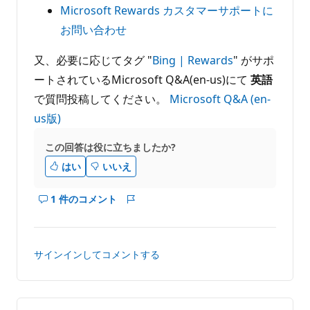
Microsoft Rewards カスタマーサポートに
お問い合わせ
又、必要に応じてタグ "
Bing | Rewards
" がサポ
ートされているMicrosoft Q&A(en-us)にて
英語
で質問投稿してください。
Microsoft Q&A (en-
us版)
この回答は役に立ちましたか?
はい
いいえ
1 件のコメント
こ
レ
の
ポ
回
ー
答
ト
サインインしてコメントする
の
コ
メ
ン