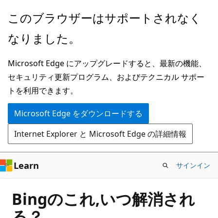
メ
このブラウザーはサポートされなく
イ
なりました。
ン
コ
Microsoft Edge にアップグレードすると、最新の機能、
ン
セキュリティ更新プログラム、およびテクニカル サポー
テ
トを利用できます。
ン
ツ
Microsoft Edge をダウンロードする
に
Internet Explorer と Microsoft Edge の詳細情報
ス
キ
ッ
Learn
サインイン
プ
Bingのこれ,いつ解消され
る？