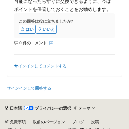
可能になったらすぐに交換できるように、今は
ポイントを保管しておくことをお勧めします。
この回答は役に立ちましたか?
はい
いいえ
0 件のコメント
コ
レ
メ
ポ
ン
ー
ト
ト
サインインしてコメントする
は
あ
り
ま
サインインして回答する
せ
ん
日本語
プライバシーの選択
テーマ
AI 免責事項
以前のバージョン
ブログ
投稿