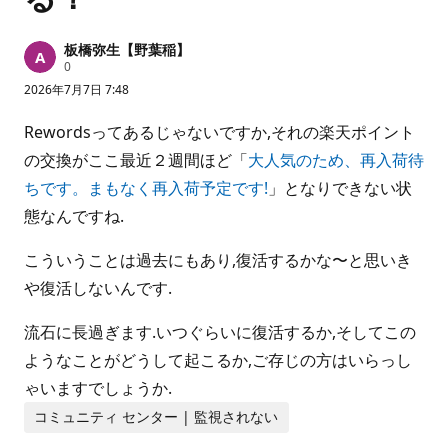
板橋弥生【野葉稲】
評
0
価
2026年7月7日 7:48
の
ポ
イ
Rewordsってあるじゃないですか,それの楽天ポイント
ン
ト
の交換がここ最近２週間ほど「
大人気のため、再入荷待
ちです。まもなく再入荷予定です!
」となりできない状
態なんですね.
こういうことは過去にもあり,復活するかな〜と思いき
や復活しないんです.
流石に長過ぎます.いつぐらいに復活するか,そしてこの
ようなことがどうして起こるか,ご存じの方はいらっし
ゃいますでしょうか.
コミュニティ センター | 監視されない