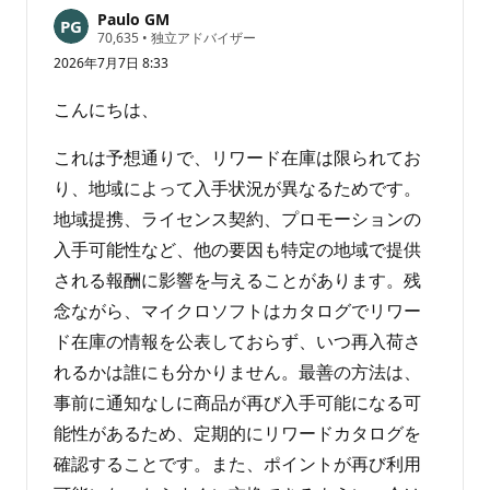
ト
Paulo GM
評
70,635
•
独立アドバイザー
を
価
2026年7月7日 8:33
表
の
ポ
示
イ
こんにちは、
す
ン
る
ト
これは予想通りで、リワード在庫は限られてお
り、地域によって入手状況が異なるためです。
地域提携、ライセンス契約、プロモーションの
入手可能性など、他の要因も特定の地域で提供
される報酬に影響を与えることがあります。残
念ながら、マイクロソフトはカタログでリワー
ド在庫の情報を公表しておらず、いつ再入荷さ
れるかは誰にも分かりません。最善の方法は、
事前に通知なしに商品が再び入手可能になる可
能性があるため、定期的にリワードカタログを
確認することです。また、ポイントが再び利用