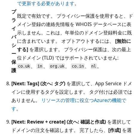
で更新する必要があります
。
プ
既定で有効です。 プライバシー保護を使用すると、ド
ラ
メイン登録の連絡先情報を WHOIS データベースに表
イ
示しません。これは、年単位のドメイン登録料金に既
バ
に含まれています。 オプトアウトするには、
[無効に
シ
する]
を選択します。 プライバシー保護は、次の最上
ー
位ドメイン (TLD) ではサポートされていません:
保
、
、
、
、
。
co.uk
in
org.uk
co.in
nl
護
[Next: Tags] (次へ: タグ)
を選択して、App Service ドメ
インに使用するタグを設定します。 タグ付けは必須では
ありません。
リソースの管理に役立つAzureの機能で
す
。
[Next: Review + create] (次へ: 確認と作成)
を選択して
ドメインの注文を確認します。 完了したら、
[作成]
を選