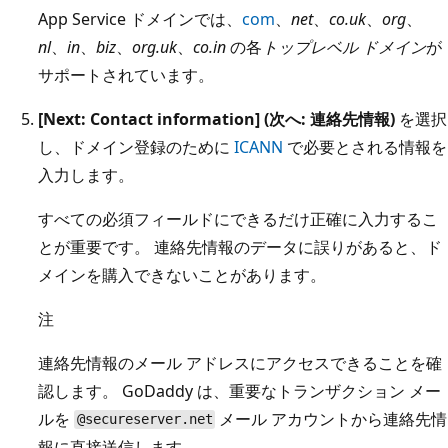
App Service ドメインでは、
com
、
net
、
co.uk
、
org
、
nl
、
in
、
biz
、
org.uk
、
co.in
の各
トップレベル ドメイン
が
サポートされています。
[Next: Contact information] (次へ: 連絡先情報)
を選択
し、ドメイン登録のために
ICANN
で必要とされる情報を
入力します。
すべての必須フィールドにできるだけ正確に入力するこ
とが重要です。 連絡先情報のデータに誤りがあると、ド
メインを購入できないことがあります。
注
連絡先情報のメール アドレスにアクセスできることを確
認します。 GoDaddy は、重要なトランザクション メー
ルを
メール アカウントから連絡先情
@secureserver.net
報に直接送信します。