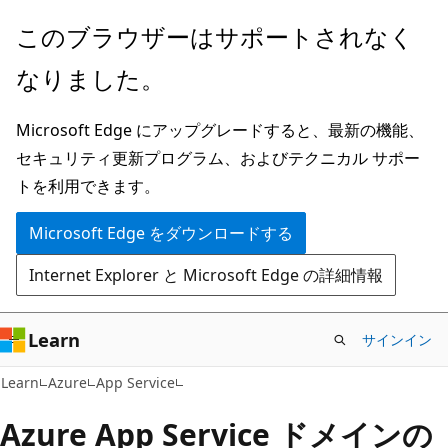
メ
このブラウザーはサポートされなく
イ
なりました。
ン
コ
Microsoft Edge にアップグレードすると、最新の機能、
ン
セキュリティ更新プログラム、およびテクニカル サポー
テ
トを利用できます。
ン
ツ
Microsoft Edge をダウンロードする
に
Internet Explorer と Microsoft Edge の詳細情報
ス
キ
ッ
Learn
サインイン
プ
Learn
Azure
App Service
Azure App Service ドメインの