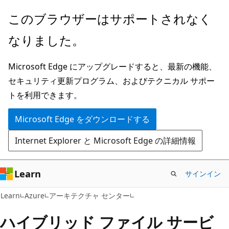
メ
このブラウザーはサポートされなく
イ
なりました。
ン
コ
Microsoft Edge にアップグレードすると、最新の機能、
ン
セキュリティ更新プログラム、およびテクニカル サポー
テ
トを利用できます。
ン
ツ
Microsoft Edge をダウンロードする
に
Internet Explorer と Microsoft Edge の詳細情報
ス
キ
ッ
Learn
サインイン
プ
Learn
Azure
アーキテクチャ センター
ハイブリッド ファイル サービ