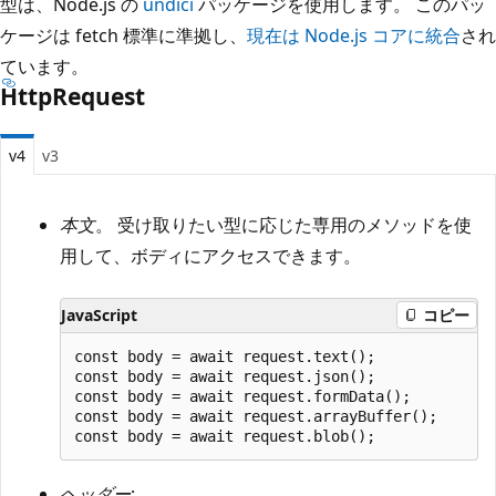
型は、Node.js の
undici
パッケージを使用します。 このパッ
ケージは fetch 標準に準拠し、
現在は Node.js コアに統合
され
ています。
HttpRequest
v4
v3
本文
。 受け取りたい型に応じた専用のメソッドを使
用して、ボディにアクセスできます。
JavaScript
コピー
const body = await request.text();

const body = await request.json();

const body = await request.formData();

const body = await request.arrayBuffer();

ヘッダー
: