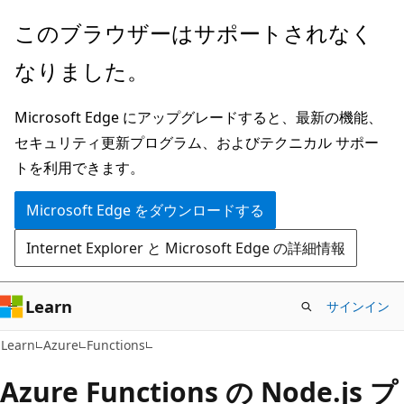
メ
このブラウザーはサポートされなく
イ
なりました。
ン
コ
Microsoft Edge にアップグレードすると、最新の機能、
ン
セキュリティ更新プログラム、およびテクニカル サポー
テ
トを利用できます。
ン
ツ
Microsoft Edge をダウンロードする
に
Internet Explorer と Microsoft Edge の詳細情報
ス
キ
ッ
Learn
サインイン
プ
Learn
Azure
Functions
Azure Functions の Node.js プ