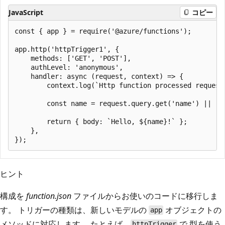
JavaScript
コピー
const { app } = require('@azure/functions');

app.http('httpTrigger1', {

    methods: ['GET', 'POST'],

    authLevel: 'anonymous',

    handler: async (request, context) => {

        context.log(`Http function processed request 
        const name = request.query.get('name') || (a
        return { body: `Hello, ${name}!` };

    },

ヒント
構成を
function.json
ファイルからお使いのコードに移行しま
す。 トリガーの種類は、新しいモデルの
オブジェクトの
app
メソッドに対応します。 たとえば、
で
型を使う
httpTrigger