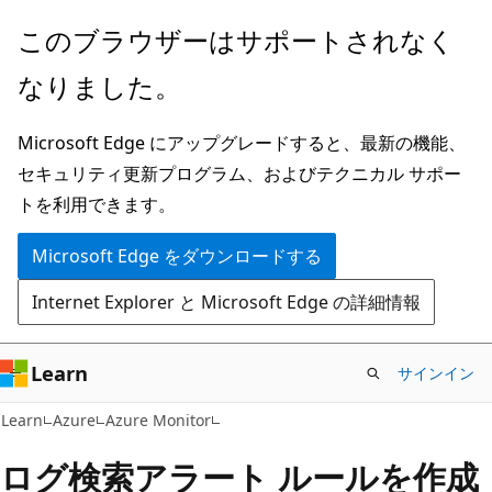
メ
このブラウザーはサポートされなく
イ
なりました。
ン
コ
Microsoft Edge にアップグレードすると、最新の機能、
ン
セキュリティ更新プログラム、およびテクニカル サポー
テ
トを利用できます。
ン
ツ
Microsoft Edge をダウンロードする
に
Internet Explorer と Microsoft Edge の詳細情報
ス
キ
ッ
Learn
サインイン
プ
Learn
Azure
Azure Monitor
ログ検索アラート ルールを作成