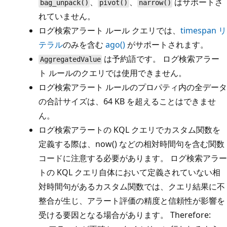
、
、
はサポートさ
bag_unpack()
pivot()
narrow()
れていません。
ログ検索アラート ルール クエリでは、
timespan リ
テラル
のみを含む
ago()
がサポートされます。
は予約語です。 ログ検索アラー
AggregatedValue
ト ルールのクエリでは使用できません。
ログ検索アラート ルールのプロパティ内の全データ
の合計サイズは、64 KB を超えることはできませ
ん。
ログ検索アラートの KQL クエリでカスタム関数を
定義する際は、now() などの相対時間句を含む関数
コードに注意する必要があります。 ログ検索アラー
トの KQL クエリ自体において定義されていない相
対時間句があるカスタム関数では、クエリ結果に不
整合が生じ、アラート評価の精度と信頼性が影響を
受ける要因となる場合があります。 Therefore: