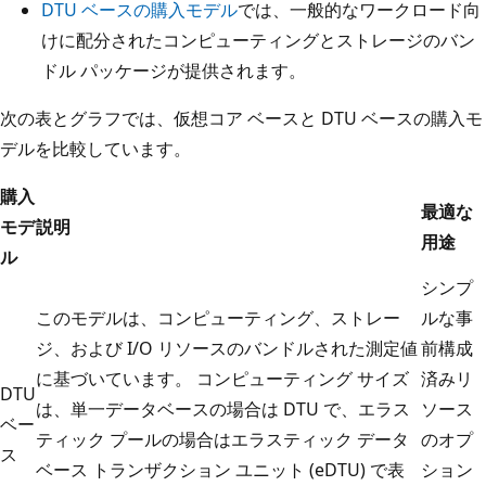
DTU ベースの購入モデル
では、一般的なワークロード向
けに配分されたコンピューティングとストレージのバン
ドル パッケージが提供されます。
次の表とグラフでは、仮想コア ベースと DTU ベースの購入モ
デルを比較しています。
購入
最適な
モデ
説明
用途
ル
シンプ
このモデルは、コンピューティング、ストレー
ルな事
ジ、および I/O リソースのバンドルされた測定値
前構成
に基づいています。 コンピューティング サイズ
済みリ
DTU
は、単一データベースの場合は DTU で、エラス
ソース
ベー
ティック プールの場合はエラスティック データ
のオプ
ス
ベース トランザクション ユニット (eDTU) で表
ション