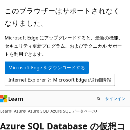
メ
このブラウザーはサポートされなく
イ
なりました。
ン
コ
Microsoft Edge にアップグレードすると、最新の機能、
ン
セキュリティ更新プログラム、およびテクニカル サポー
テ
トを利用できます。
ン
ツ
Microsoft Edge をダウンロードする
に
Internet Explorer と Microsoft Edge の詳細情報
ス
キ
ッ
Learn
サインイン
プ
Learn
Azure
Azure SQL
Azure SQL データベース
Azure SQL Database の仮想コ