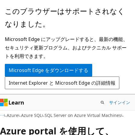
メ
このブラウザーはサポートされなく
イ
なりました。
ン
コ
Microsoft Edge にアップグレードすると、最新の機能、
ン
セキュリティ更新プログラム、およびテクニカル サポー
テ
トを利用できます。
ン
ツ
Microsoft Edge をダウンロードする
に
Internet Explorer と Microsoft Edge の詳細情報
ス
キ
ッ
Learn
サインイン
プ
Azure
Azure SQL
SQL Server on Azure Virtual Machines
Azure portal を使用して、