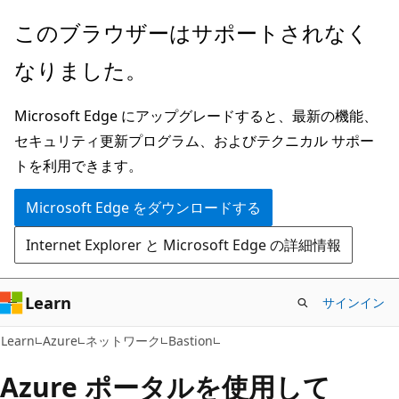
メ
このブラウザーはサポートされなく
イ
なりました。
ン
コ
Microsoft Edge にアップグレードすると、最新の機能、
ン
セキュリティ更新プログラム、およびテクニカル サポー
テ
トを利用できます。
ン
ツ
Microsoft Edge をダウンロードする
に
Internet Explorer と Microsoft Edge の詳細情報
ス
キ
ッ
Learn
サインイン
プ
Learn
Azure
ネットワーク
Bastion
Azure ポータルを使用して