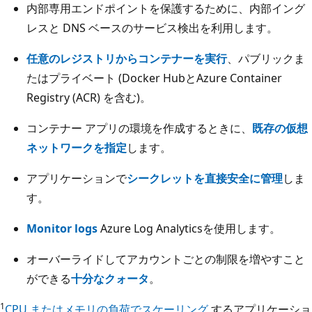
内部専用エンドポイントを保護するために、内部イング
レスと DNS ベースのサービス検出を利用します。
任意のレジストリからコンテナーを実行
、パブリックま
たはプライベート (Docker HubとAzure Container
Registry (ACR) を含む)。
コンテナー アプリの環境を作成するときに、
既存の仮想
ネットワークを指定
します。
アプリケーションで
シークレットを直接安全に管理
しま
す。
Monitor logs
Azure Log Analyticsを使用します。
オーバーライドしてアカウントごとの制限を増やすこと
ができる
十分なクォータ
。
1
CPU またはメモリの負荷でスケーリング
するアプリケーショ