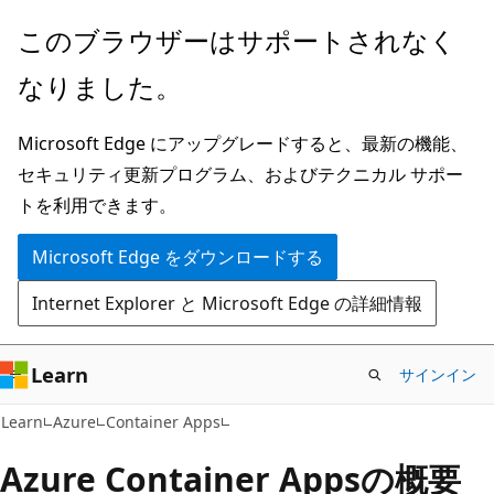
メ
このブラウザーはサポートされなく
イ
なりました。
ン
コ
Microsoft Edge にアップグレードすると、最新の機能、
ン
セキュリティ更新プログラム、およびテクニカル サポー
テ
トを利用できます。
ン
ツ
Microsoft Edge をダウンロードする
に
Internet Explorer と Microsoft Edge の詳細情報
ス
キ
ッ
Learn
サインイン
プ
Learn
Azure
Container Apps
Azure Container Appsの概要