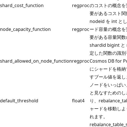
shard_cost_function
regproc
のコストの概念を
要があるコスト関
nodeid を in
node_capacity_function
regproc
ード容量の概念を
要がある容量関数
shardid bigint と
定した関数の識別子
shard_allowed_on_node_function
regproc
Cosmos DB for
にシャードを格納
すブール値を返し
ノードをいっぱい
と見なすためのし
default_threshold
float4
り、rebalance_t
ャードを移動しよ
れます。
rebalance_tabl