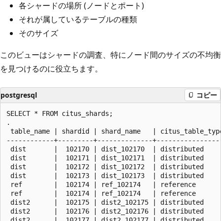
各シャードの場所 (ノードとポート)
それが属しているテーブルの種類
そのサイズ
このビューはシャードの調査、特にノード間のサイズの不均衡
を見つけるのに役立ちます。
postgresql
コピー
SELECT * FROM citus_shards;

.

 table_name | shardid | shard_name   | citus_table_typ
------------+---------+--------------+----------------
 dist       |  102170 | dist_102170  | distributed    
 dist       |  102171 | dist_102171  | distributed    
 dist       |  102172 | dist_102172  | distributed    
 dist       |  102173 | dist_102173  | distributed    
 ref        |  102174 | ref_102174   | reference      
 ref        |  102174 | ref_102174   | reference      
 dist2      |  102175 | dist2_102175 | distributed    
 dist2      |  102176 | dist2_102176 | distributed    
 dist2      |  102177 | dist2_102177 | distributed    