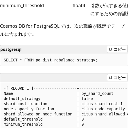
minimum_threshold
float4
引数が低すぎる値
にするための保護
Cosmos DB for PostgreSQL では、次の戦略が既定でテーブ
ルに含まれます。
postgresql
コピー
コピー
-[ RECORD 1 ]-------------------+----------------------
Name                            | by_shard_count

default_strategy                | false

shard_cost_function             | citus_shard_cost_1

node_capacity_function          | citus_node_capacity_1
shard_allowed_on_node_function  | citus_shard_allowed_o
default_threshold               | 0

minimum_threshold               | 0
