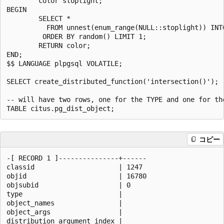
        color stoplight;

BEGIN

        SELECT *

          FROM unnest(enum_range(NULL::stoplight)) INTO
         ORDER BY random() LIMIT 1;

        RETURN color;

END;

$$ LANGUAGE plpgsql VOLATILE;

SELECT create_distributed_function('intersection()');

-- will have two rows, one for the TYPE and one for the
コピー
-[ RECORD 1 ]---------------+------

classid                     | 1247

objid                       | 16780

objsubid                    | 0

type                        |

object_names                |

object_args                 |

distribution_argument_index |
