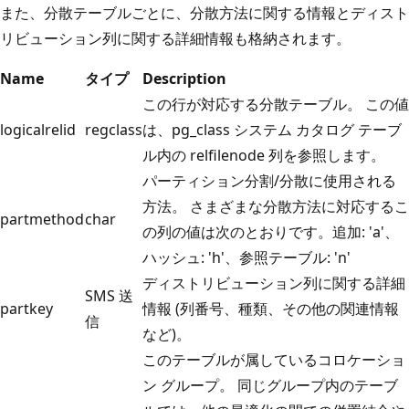
また、分散テーブルごとに、分散方法に関する情報とディスト
リビューション列に関する詳細情報も格納されます。
Name
タイプ
Description
この行が対応する分散テーブル。 この値
logicalrelid
regclass
は、pg_class システム カタログ テーブ
ル内の relfilenode 列を参照します。
パーティション分割/分散に使用される
方法。 さまざまな分散方法に対応するこ
partmethod
char
の列の値は次のとおりです。追加: 'a'、
ハッシュ: 'h'、参照テーブル: 'n'
ディストリビューション列に関する詳細
SMS 送
partkey
情報 (列番号、種類、その他の関連情報
信
など)。
このテーブルが属しているコロケーショ
ン グループ。 同じグループ内のテーブ