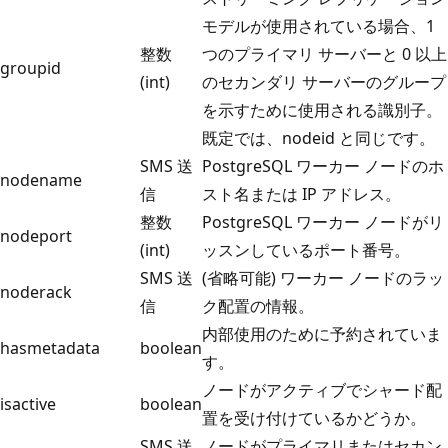
モデルが使用されている場合、1
整数
つのプライマリ サーバーと 0 以上
groupid
(int)
のセカンダリ サーバーのグループ
を示すために使用される識別子。
既定では、nodeid と同じです。
SMS 送
PostgreSQL ワーカー ノードのホ
nodename
信
スト名または IP アドレス。
整数
PostgreSQL ワーカー ノードがリ
nodeport
(int)
ッスンしているポート番号。
SMS 送
(省略可能) ワーカー ノードのラッ
noderack
信
ク配置の情報。
内部使用のために予約されていま
hasmetadata
boolean
す。
ノードがアクティブでシャード配
isactive
boolean
置を受け付けているかどうか。
SMS 送
ノードがプライマリまたはセカン