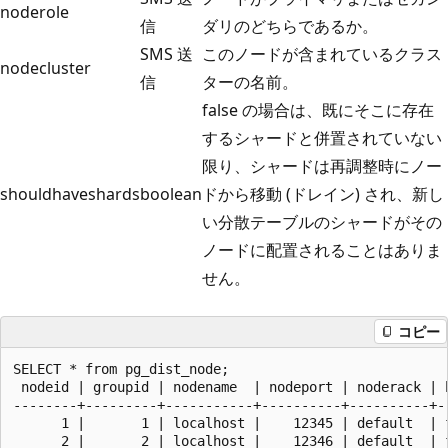
noderole
信
ダリのどちらであるか。
SMS 送
このノードが含まれているクラス
nodecluster
信
ターの名前。
false の場合は、既にそこに存在
するシャードと併置されていない
限り、シャードは再調整時にノー
shouldhaveshards
boolean
ドから移動 (ドレイン) され、新し
い分散テーブルのシャードがその
ノードに配置されることはありま
せん。
コピー
SELECT * from pg_dist_node;

 nodeid | groupid | nodename  | nodeport | noderack | 
--------+---------+-----------+----------+----------+-
      1 |       1 | localhost |    12345 | default  | 
      2 |       2 | localhost |    12346 | default  | 