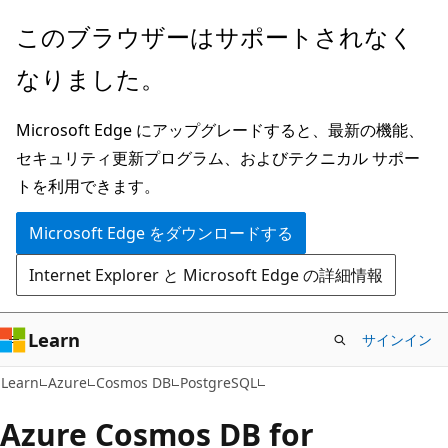
メ
このブラウザーはサポートされなく
イ
なりました。
ン
コ
Microsoft Edge にアップグレードすると、最新の機能、
ン
セキュリティ更新プログラム、およびテクニカル サポー
テ
トを利用できます。
ン
ツ
Microsoft Edge をダウンロードする
に
Internet Explorer と Microsoft Edge の詳細情報
ス
キ
ッ
Learn
サインイン
プ
Learn
Azure
Cosmos DB
PostgreSQL
Azure Cosmos DB for