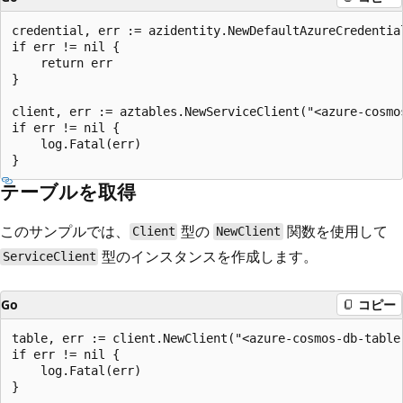
credential, err := azidentity.NewDefaultAzureCredential
if err != nil {

    return err

}

client, err := aztables.NewServiceClient("<azure-cosmo
if err != nil {

    log.Fatal(err)

テーブルを取得
このサンプルでは、
型の
関数を使用して
Client
NewClient
型のインスタンスを作成します。
ServiceClient
Go
コピー
table, err := client.NewClient("<azure-cosmos-db-table-
if err != nil {

    log.Fatal(err)
