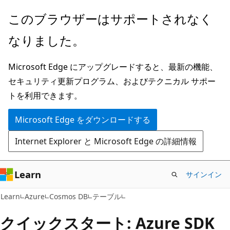
メ
このブラウザーはサポートされなく
イ
なりました。
ン
コ
Microsoft Edge にアップグレードすると、最新の機能、
ン
セキュリティ更新プログラム、およびテクニカル サポー
テ
トを利用できます。
ン
ツ
Microsoft Edge をダウンロードする
に
Internet Explorer と Microsoft Edge の詳細情報
ス
キ
ッ
Learn
サインイン
プ
Learn
Azure
Cosmos DB
テーブル
クイックスタート: Azure SDK