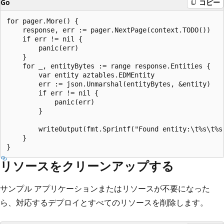
Go
コピー
for pager.More() {

    response, err := pager.NextPage(context.TODO())

    if err != nil {

        panic(err)

    }

    for _, entityBytes := range response.Entities {

        var entity aztables.EDMEntity

        err := json.Unmarshal(entityBytes, &entity)

        if err != nil {

            panic(err)

        }

        writeOutput(fmt.Sprintf("Found entity:\t%s\t%s
    }

リソースをクリーンアップする
サンプル アプリケーションまたはリソースが不要になった
ら、対応するデプロイとすべてのリソースを削除します。