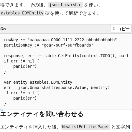
得できます。 その後、
を使い、
json.Unmarshal
型を使って解析できます。
aztables.EDMEntity
Go
コピー
rowKey := "aaaaaaaa-0000-1111-2222-bbbbbbbbbbbb"

partitionKey := "gear-surf-surfboards"

response, err := table.GetEntity(context.TODO(), partit
if err != nil {

    panic(err)

}

var entity aztables.EDMEntity

err = json.Unmarshal(response.Value, &entity)

if err != nil {

    panic(err)

エンティティを問い合わせる
エンティティを挿入した後、
と文字列
NewListEntitiesPager