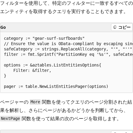
フィルターを使用して、特定のフィルターに一致するすべての
エンティティを取得するクエリを実行することもできます。
Go
コピー
category := "gear-surf-surfboards"

// Ensure the value is OData-compliant by escaping sing
safeCategory := strings.ReplaceAll(category, "'", "''")
filter := fmt.Sprintf("PartitionKey eq '%s'", safeCateg
options := &aztables.ListEntitiesOptions{

    Filter: &filter,

}

ページャーの
関数を使ってクエリのページ分割された結
More
果を解析し、さらにページがあるかどうかを判断してから、
関数を使って結果の次のページを取得します。
NextPage