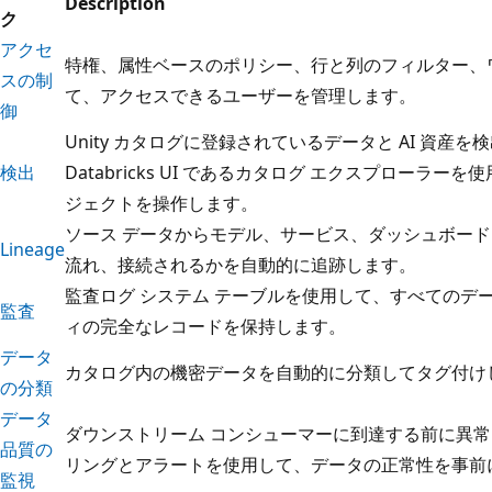
Description
ク
アクセ
特権、属性ベースのポリシー、行と列のフィルター、
スの制
て、アクセスできるユーザーを管理します。
御
Unity カタログに登録されているデータと AI 資産を
検出
Databricks UI であるカタログ エクスプローラ
ジェクトを操作します。
ソース データからモデル、サービス、ダッシュボードま
Lineage
流れ、接続されるかを自動的に追跡します。
監査ログ システム テーブルを使用して、すべてのデー
監査
ィの完全なレコードを保持します。
データ
カタログ内の機密データを自動的に分類してタグ付け
の分類
データ
ダウンストリーム コンシューマーに到達する前に異
品質の
リングとアラートを使用して、データの正常性を事前
監視