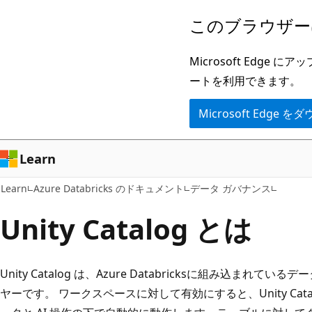
メ
このブラウザー
イ
ン
Microsoft Ed
コ
ートを利用できます。
ン
Microsoft Edge
テ
ン
ツ
Learn
に
Learn
Azure Databricks のドキュメント
データ ガバナンス
ス
キ
Unity Catalog とは
ッ
プ
Unity Catalog は、Azure Databricksに組み込まれて
ヤーです。 ワークスペースに対して有効にすると、Unity Cat