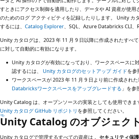
ータと AI 操作の下で自動的に動作します。テーブルに対し
すときにアクセス制御を適用したり、データや AI 資産が使
のためのログ アクティビティを記録したりします。 Unity 
するには、
Catalog Explorer
、SQL、Azure Databricks CL
Unity カタログは、2023 年 11 月 9 日以降に作成されたすべての
に対して自動的に有効になります。
Unity カタログが有効になっており、ワークスペース
認するには、
Unity カタログのセットアップ ガイド
を参
ワークスペースが 2023 年 11 月 9 日より前に作成さ
Databricksワークスペースをアップグレードする
」を参
Unity Catalog は、オープンソースの実装としても使用でき
Unity カタログ GitHub リポジトリ
を参照してください。
Unity Catalog のオブジェ
Unity カタログで管理するすべての資産は
、セキュリティ保護