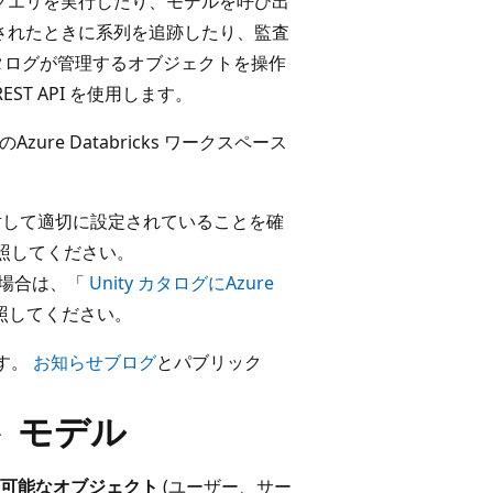
てクエリを実行したり、モデルを呼び出
用されたときに系列を追跡したり、監査
カタログが管理するオブジェクトを操作
I、REST API を使用します。
Azure Databricks ワークスペース
に対して適切に設定されていることを確
照してください。
れた場合は、「
Unity カタログにAzure
照してください。
ます。
お知らせブログ
とパブリック
クト モデル
可能なオブジェクト
(ユーザー、サー