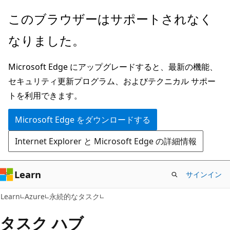
メ
このブラウザーはサポートされなく
イ
なりました。
ン
コ
Microsoft Edge にアップグレードすると、最新の機能、
ン
セキュリティ更新プログラム、およびテクニカル サポー
テ
トを利用できます。
ン
ツ
Microsoft Edge をダウンロードする
に
Internet Explorer と Microsoft Edge の詳細情報
ス
キ
ッ
Learn
サインイン
プ
Learn
Azure
永続的なタスク
タスク ハブ