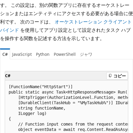
す。 この設定は、別の関数アプリに存在するオーケストレー
ションまたはエンティティにアクセスする必要がある場合に便
利です。 次のコードは、
オーケストレーション クライアント
バインド
を使用してアプリ設定として設定されたタスク ハブ
を操作する関数を記述する方法を示しています。
C#
JavaScript
Python
PowerShell
ジャワ
C#
コピー
[FunctionName("HttpStart")]

public static async Task<HttpResponseMessage> Run(

    [HttpTrigger(AuthorizationLevel.Function, method
    [DurableClient(TaskHub = "%MyTaskHub%")] IDurable
    string functionName,

    ILogger log)

{

    // Function input comes from the request content.
    object eventData = await req.Content.ReadAsAsync<