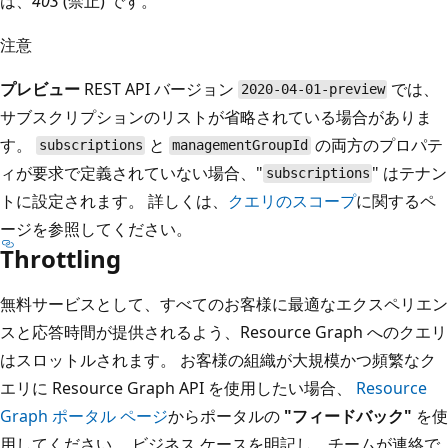
は、
403
(禁止) です。
注意
プレビュー
REST API バージョン
では、
2020-04-01-preview
サブスクリプションのリストが省略されている場合がありま
す。
と
の両方のプロパテ
subscriptions
managementGroupId
ィが要求で定義されていない場合、"
" はテナン
subscriptions
トに設定されます。 詳しくは、
クエリのスコープ
に関するペ
ージを参照してください。
Throttling
無料サービスとして、すべてのお客様に最適なエクスペリエン
スと応答時間が提供されるよう、Resource Graph へのクエリ
はスロットルされます。 お客様の組織が大規模かつ頻繁なク
エリに Resource Graph API を使用したい場合、
Resource
Graph ポータル ページ
からポータルの
"フィードバック"
を使
用してください。 ビジネス ケースを明記し、チームが連絡で