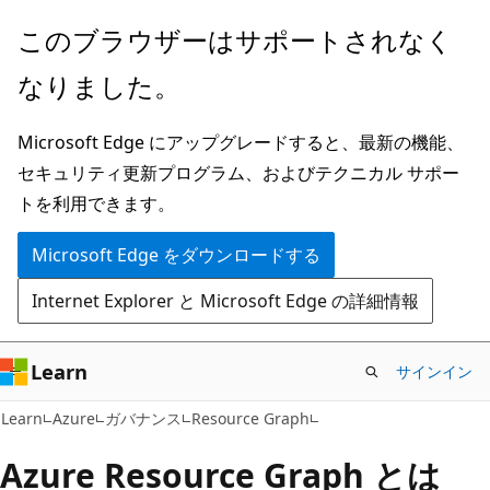
メ
このブラウザーはサポートされなく
イ
なりました。
ン
コ
Microsoft Edge にアップグレードすると、最新の機能、
ン
セキュリティ更新プログラム、およびテクニカル サポー
テ
トを利用できます。
ン
ツ
Microsoft Edge をダウンロードする
に
Internet Explorer と Microsoft Edge の詳細情報
ス
キ
ッ
Learn
サインイン
プ
Learn
Azure
ガバナンス
Resource Graph
Azure Resource Graph とは