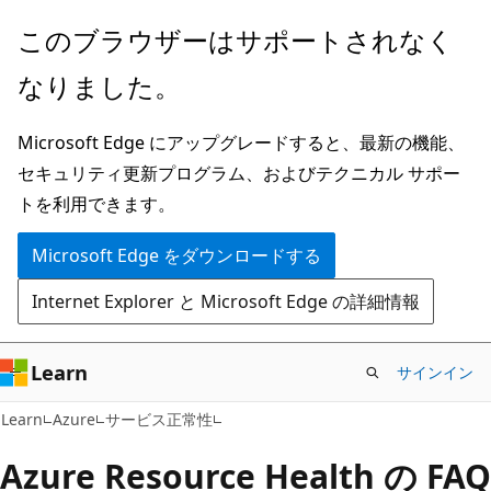
メ
このブラウザーはサポートされなく
イ
なりました。
ン
コ
Microsoft Edge にアップグレードすると、最新の機能、
ン
セキュリティ更新プログラム、およびテクニカル サポー
テ
トを利用できます。
ン
ツ
Microsoft Edge をダウンロードする
に
Internet Explorer と Microsoft Edge の詳細情報
ス
キ
ッ
Learn
サインイン
プ
Learn
Azure
サービス正常性
Azure Resource Health の FAQ