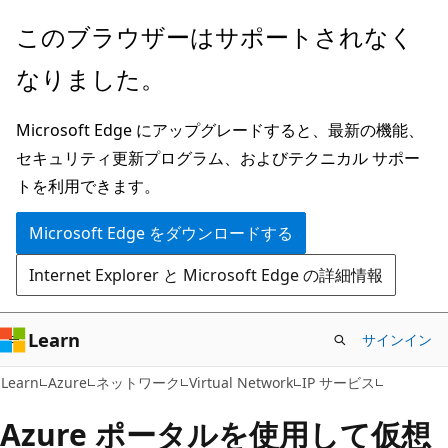
メ
このブラウザーはサポートされなく
イ
なりました。
ン
コ
Microsoft Edge にアップグレードすると、最新の機能、
ン
セキュリティ更新プログラム、およびテクニカル サポー
テ
トを利用できます。
ン
ツ
Microsoft Edge をダウンロードする
に
Internet Explorer と Microsoft Edge の詳細情報
ス
キ
ッ
Learn
サインイン
プ
Learn
Azure
ネットワーク
Virtual Network
IP サービス
Azure ポータルを使用して仮想