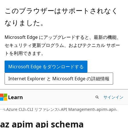
メ
ペ
このブラウザーはサポートされなく
イ
ー
なりました。
ン
ジ
コ
内
Microsoft Edge にアップグレードすると、最新の機能、
ン
ナ
セキュリティ更新プログラム、およびテクニカル サポー
テ
ビ
トを利用できます。
ン
ゲ
ツ
ー
Microsoft Edge をダウンロードする
に
シ
Internet Explorer と Microsoft Edge の詳細情報
ス
ョ
キ
ン
ッ
に
Learn
サインイン
プ
ス
Azure CLI
CLI リファレンス
API Management
apim
api
キ
ッ
az apim api schema