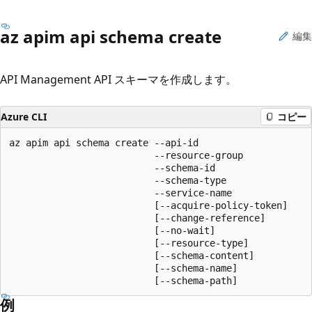
az apim api schema create
編集
API Management API スキーマを作成します。
Azure CLI
コピー
az apim api schema create --api-id

                          --resource-group

                          --schema-id

                          --schema-type

                          --service-name

                          [--acquire-policy-token]

                          [--change-reference]

                          [--no-wait]

                          [--resource-type]

                          [--schema-content]

                          [--schema-name]

                          [--schema-path]
例