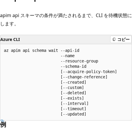
apim api スキーマの条件が満たされるまで、CLI を待機状態に
します。
Azure CLI
コピー
az apim api schema wait --api-id

                        --name

                        --resource-group

                        --schema-id

                        [--acquire-policy-token]

                        [--change-reference]

                        [--created]

                        [--custom]

                        [--deleted]

                        [--exists]

                        [--interval]

                        [--timeout]

                        [--updated]
例