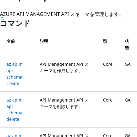
プ
AZURE API MANAGEMENT API スキーマを管理します。
コマンド
名前
説明
型
状
態
az apim
API Management API ス
Core
GA
api
キーマを作成します。
schema
create
az apim
API Management API ス
Core
GA
api
キーマを削除します。
schema
delete
az apim
API Management API ス
Core
GA