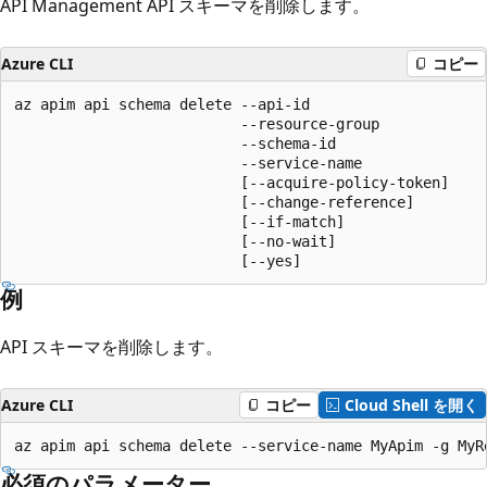
API Management API スキーマを削除します。
Azure CLI
コピー
az apim api schema delete --api-id

                          --resource-group

                          --schema-id

                          --service-name

                          [--acquire-policy-token]

                          [--change-reference]

                          [--if-match]

                          [--no-wait]

                          [--yes]
例
API スキーマを削除します。
Azure CLI
コピー
Cloud Shell を開く
az apim api schema delete --service-name MyApim -g MyR
必須のパラメーター