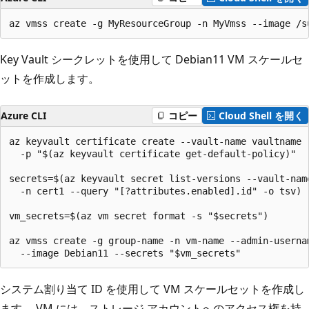
az vmss create -g MyResourceGroup -n MyVmss --image /s
Key Vault シークレットを使用して Debian11 VM スケールセ
ットを作成します。
Azure CLI
コピー
Cloud Shell を開く
az keyvault certificate create --vault-name vaultname -
  -p "$(az keyvault certificate get-default-policy)"

secrets=$(az keyvault secret list-versions --vault-name
  -n cert1 --query "[?attributes.enabled].id" -o tsv)

vm_secrets=$(az vm secret format -s "$secrets")

az vmss create -g group-name -n vm-name --admin-usernam
  --image Debian11 --secrets "$vm_secrets"
システム割り当て ID を使用して VM スケールセットを作成し
ます。 VM には、ストレージ アカウントへのアクセス権を持