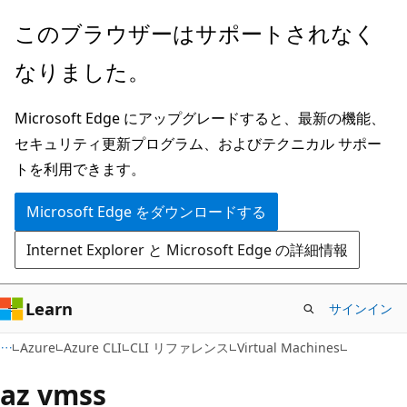
メ
ペ
このブラウザーはサポートされなく
イ
ー
なりました。
ン
ジ
コ
内
Microsoft Edge にアップグレードすると、最新の機能、
ン
ナ
セキュリティ更新プログラム、およびテクニカル サポー
テ
ビ
トを利用できます。
ン
ゲ
ツ
ー
Microsoft Edge をダウンロードする
に
シ
Internet Explorer と Microsoft Edge の詳細情報
ス
ョ
キ
ン
ッ
に
Learn
サインイン
プ
ス
Azure
Azure CLI
CLI リファレンス
Virtual Machines
キ
ッ
az vmss