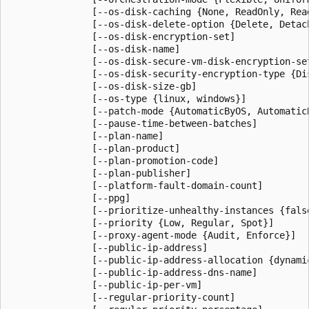
               [--os-disk-caching {None, ReadOnly, Read
               [--os-disk-delete-option {Delete, Detach
               [--os-disk-encryption-set]

               [--os-disk-name]

               [--os-disk-secure-vm-disk-encryption-set
               [--os-disk-security-encryption-type {Di
               [--os-disk-size-gb]

               [--os-type {linux, windows}]

               [--patch-mode {AutomaticByOS, Automatic
               [--pause-time-between-batches]

               [--plan-name]

               [--plan-product]

               [--plan-promotion-code]

               [--plan-publisher]

               [--platform-fault-domain-count]

               [--ppg]

               [--prioritize-unhealthy-instances {false
               [--priority {Low, Regular, Spot}]

               [--proxy-agent-mode {Audit, Enforce}]

               [--public-ip-address]

               [--public-ip-address-allocation {dynamic
               [--public-ip-address-dns-name]

               [--public-ip-per-vm]

               [--regular-priority-count]
