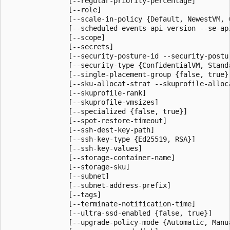
               [--regular-priority-percentage]

               [--role]

               [--scale-in-policy {Default, NewestVM, O
               [--scheduled-events-api-version --se-api
               [--scope]

               [--secrets]

               [--security-posture-id --security-postur
               [--security-type {ConfidentialVM, Standa
               [--single-placement-group {false, true}]
               [--sku-allocat-strat --skuprofile-alloc
               [--skuprofile-rank]

               [--skuprofile-vmsizes]

               [--specialized {false, true}]

               [--spot-restore-timeout]

               [--ssh-dest-key-path]

               [--ssh-key-type {Ed25519, RSA}]

               [--ssh-key-values]

               [--storage-container-name]

               [--storage-sku]

               [--subnet]

               [--subnet-address-prefix]

               [--tags]

               [--terminate-notification-time]

               [--ultra-ssd-enabled {false, true}]

               [--upgrade-policy-mode {Automatic, Manua