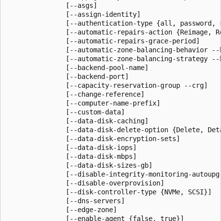
               [--asgs]

               [--assign-identity]

               [--authentication-type {all, password, s
               [--automatic-repairs-action {Reimage, Re
               [--automatic-repairs-grace-period]

               [--automatic-zone-balancing-behavior --
               [--automatic-zone-balancing-strategy --b
               [--backend-pool-name]

               [--backend-port]

               [--capacity-reservation-group --crg]

               [--change-reference]

               [--computer-name-prefix]

               [--custom-data]

               [--data-disk-caching]

               [--data-disk-delete-option {Delete, Deta
               [--data-disk-encryption-sets]

               [--data-disk-iops]

               [--data-disk-mbps]

               [--data-disk-sizes-gb]

               [--disable-integrity-monitoring-autoupgr
               [--disable-overprovision]

               [--disk-controller-type {NVMe, SCSI}]

               [--dns-servers]

               [--edge-zone]

               [--enable-agent {false, true}]
