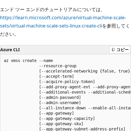
エンド ツー エンドのチュートリアルについては、
https://learn.microsoft.com/azure/virtual-machine-scale-
sets/virtual-machine-scale-sets-linux-create-cli
を参照してく
ださい。
Azure CLI
コピー
az vmss create --name

               --resource-group

               [--accelerated-networking {false, true}]
               [--accept-term]

               [--acquire-policy-token]

               [--add-proxy-agent-ext --add-proxy-agent
               [--additional-events --additional-schedu
               [--admin-password]

               [--admin-username]

               [--all-instance-down --enable-all-instan
               [--app-gateway]

               [--app-gateway-capacity]

               [--app-gateway-sku]

               [--app-gateway-subnet-address-prefix]
