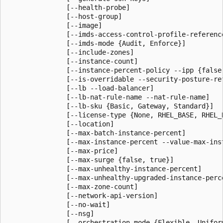
               [--health-probe]

               [--host-group]

               [--image]

               [--imds-access-control-profile-reference
               [--imds-mode {Audit, Enforce}]

               [--include-zones]

               [--instance-count]

               [--instance-percent-policy --ipp {false,
               [--is-overridable --security-posture-re
               [--lb --load-balancer]

               [--lb-nat-rule-name --nat-rule-name]

               [--lb-sku {Basic, Gateway, Standard}]

               [--license-type {None, RHEL_BASE, RHEL_
               [--location]

               [--max-batch-instance-percent]

               [--max-instance-percent --value-max-inst
               [--max-price]

               [--max-surge {false, true}]

               [--max-unhealthy-instance-percent]

               [--max-unhealthy-upgraded-instance-perce
               [--max-zone-count]

               [--network-api-version]

               [--no-wait]

               [--nsg]

               [--orchestration-mode {Flexible, Uniform