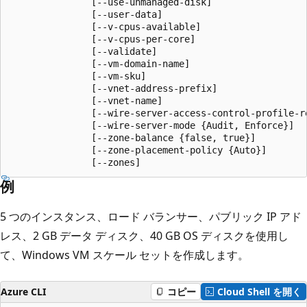
               [--use-unmanaged-disk]

               [--user-data]

               [--v-cpus-available]

               [--v-cpus-per-core]

               [--validate]

               [--vm-domain-name]

               [--vm-sku]

               [--vnet-address-prefix]

               [--vnet-name]

               [--wire-server-access-control-profile-r
               [--wire-server-mode {Audit, Enforce}]

               [--zone-balance {false, true}]

               [--zone-placement-policy {Auto}]

               [--zones]
例
5 つのインスタンス、ロード バランサー、パブリック IP アド
レス、2 GB データ ディスク、40 GB OS ディスクを使用し
て、Windows VM スケール セットを作成します。
Azure CLI
コピー
Cloud Shell を開く